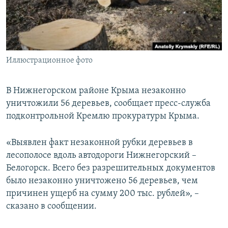
ПРИСОЕДИНЯЙТЕСЬ!
ПОБЕДИТЕЛЕЙ НЕ СУДЯТ?
КРЫМ.НЕПОКОРЕННЫЙ
ELIFBE
Иллюстрационное фото
УКРАИНСКАЯ ПРОБЛЕМА КРЫМА
Все сайты RFE/RL
В Нижнегорском районе Крыма незаконно
уничтожили 56 деревьев, сообщает пресс-служба
подконтрольной Кремлю прокуратуры Крыма.
«Выявлен факт незаконной рубки деревьев в
лесополосе вдоль автодороги Нижнегорский –
Белогорск. Всего без разрешительных документов
было незаконно уничтожено 56 деревьев, чем
причинен ущерб на сумму 200 тыс. рублей», –
сказано в сообщении.