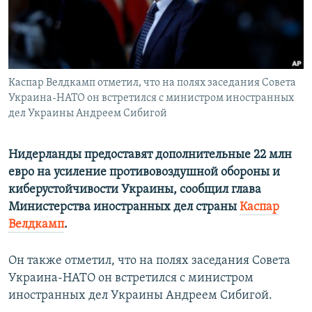
ПРИСОЕДИНЯЙТЕСЬ!
ПОБЕДИТЕЛЕЙ НЕ СУДЯТ?
КРЫМ.НЕПОКОРЕННЫЙ
ELIFBE
Каспар Велдкамп отметил, что на полях заседания Совета
УКРАИНСКАЯ ПРОБЛЕМА КРЫМА
Украина-НАТО он встретился с министром иностранных
Все сайты RFE/RL
дел Украины Андреем Сибигой
Нидерланды предоставят дополнительные 22 млн
евро на усиление противовоздушной обороны и
киберустойчивости Украины, сообщил глава
Министерства иностранных дел страны
Каспар
Велдкамп
.
Он также отметил, что на полях заседания Совета
Украина-НАТО он встретился с министром
иностранных дел Украины Андреем Сибигой.