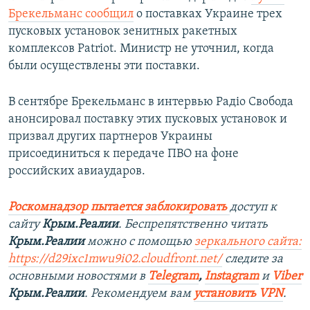
Брекельманс сообщил
о поставках Украине трех
пусковых установок зенитных ракетных
комплексов Patriot. Министр не уточнил, когда
были осуществлены эти поставки.
В сентябре Брекельманс в интервью Радіо Свобода
анонсировал поставку этих пусковых установок и
призвал других партнеров Украины
присоединиться к передаче ПВО на фоне
российских авиаударов.
Роскомнадзор пытается заблокировать
доступ к
сайту
Крым.Реалии
. Беспрепятственно читать
Крым.Реалии
можно с помощью
зеркального сайта:
https://d29ixc1mwu9i02.cloudfront.net/
следите за
основными новостями в
Telegram
,
Instagram
и
Viber
Крым.Реалии
. Рекомендуем вам
установить VPN
.