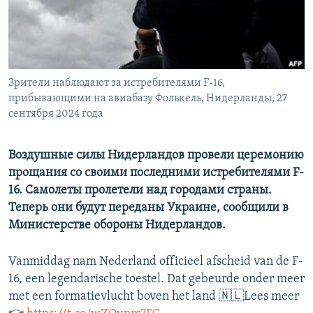
ПРИСОЕДИНЯЙТЕСЬ!
ПОБЕДИТЕЛЕЙ НЕ СУДЯТ?
КРЫМ.НЕПОКОРЕННЫЙ
ELIFBE
Зрители наблюдают за истребителями F-16,
УКРАИНСКАЯ ПРОБЛЕМА КРЫМА
прибывающими на авиабазу Фолькель, Нидерланды, 27
Все сайты RFE/RL
сентября 2024 года
Воздушные силы Нидерландов провели церемонию
прощания со своими последними истребителями F-
16. Самолеты пролетели над городами страны.
Теперь они будут переданы Украине, сообщили в
Министерстве обороны Нидерландов.
Vanmiddag nam Nederland officieel afscheid van de F-
16, een legendarische toestel. Dat gebeurde onder meer
met een formatievlucht boven het land 🇳🇱Lees meer