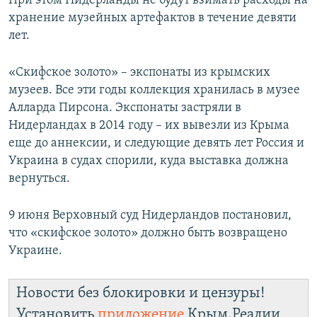
При этом Нидерланды не будут взимать расходы на
ПРИСОЕДИНЯЙТЕСЬ!
ПОБЕДИТЕЛЕЙ НЕ СУДЯТ?
хранение музейных артефактов в течение девяти
лет.
КРЫМ.НЕПОКОРЕННЫЙ
ELIFBE
«Скифское золото» – экспонаты из крымских
музеев. Все эти годы коллекция хранилась в музее
УКРАИНСКАЯ ПРОБЛЕМА КРЫМА
Алларда Пирсона. Экспонаты застряли в
Все сайты RFE/RL
Нидерландах в 2014 году – их вывезли из Крыма
еще до аннексии, и следующие девять лет Россия и
Украина в судах спорили, куда выставка должна
вернуться.
9 июня Верховный суд Нидерландов постановил,
что «скифское золото» должно быть возвращено
Украине.
Новости без блокировки и цензуры!
Установить
приложение
Крым.Реалии