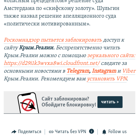
«опасным прецедентом» решение суда
Амстердама по «скифскому золоту». Шульгин
также назвал решение апелляционного суда
«политически мотивированным».
Роскомнадзор пытается заблокировать
доступ к
сайту
Крым.Реалии.
Беспрепятственно читать
Крым.Реалии можно с помощью
зеркального сайта:
https://d29i1k3wvxa8wi.cloudfront.net/
следите за
основными новостями в
Telegram
,
Instagram
и
Viber
Крым.Реалии. Рекомендуем вам
установить VPN
.
Сайт заблокирован?
читать >
Обойдите блокировку!
Поделиться
Читать без VPN
Follow us