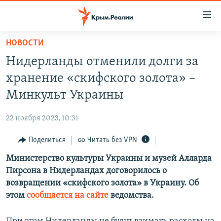
Доступность
ссылки
Вернуться
НОВОСТИ
к
НОВОСТИ
Нидерланды отменили долги за
основному
СПЕЦПРОЕКТЫ
содержанию
хранение «скифского золота» –
ВОДА
Вернутся
ГРУЗ 200
Минкульт Украины
к
ИСТОРИЯ
КАРТА ВОЕННЫХ ОБЪЕКТОВ КРЫМА
главной
22 ноября 2023, 10:31
ЕЩЕ
11 ЛЕТ ОККУПАЦИИ КРЫМА. 11 ИСТОРИЙ СОПРОТИВЛЕНИЯ
навигации
Вернутся
Поделиться
Читать без VPN
РАДІО СВОБОДА
ИНТЕРАКТИВ
к
Министерство культуры Украины и музей Алларда
КАК ОБОЙТИ БЛОКИРОВКУ
ИНФОГРАФИКА
поиску
Пирсона в Нидерландах договорилось о
ТЕЛЕПРОЕКТ КРЫМ.РЕАЛИИ
возвращении «скифского золота» в Украину. Об
Українською
этом
сообщается на сайте
ведомства.
СОВЕТЫ ПРАВОЗАЩИТНИКОВ
Qırımtatar
ПРОПАВШИЕ БЕЗ ВЕСТИ