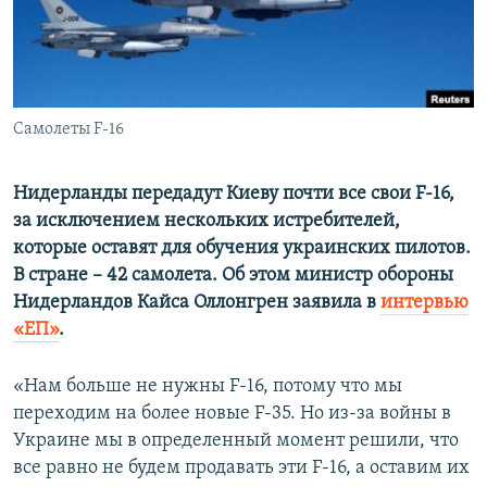
ПРИСОЕДИНЯЙТЕСЬ!
ПОБЕДИТЕЛЕЙ НЕ СУДЯТ?
КРЫМ.НЕПОКОРЕННЫЙ
ELIFBE
Самолеты F-16
УКРАИНСКАЯ ПРОБЛЕМА КРЫМА
Все сайты RFE/RL
Нидерланды передадут Киеву почти все свои F-16,
за исключением нескольких истребителей,
которые оставят для обучения украинских пилотов.
В стране – 42 самолета. Об этом министр обороны
Нидерландов Кайса Оллонгрен заявила в
интервью
«ЕП»
.
«Нам больше не нужны F-16, потому что мы
переходим на более новые F-35. Но из-за войны в
Украине мы в определенный момент решили, что
все равно не будем продавать эти F-16, а оставим их