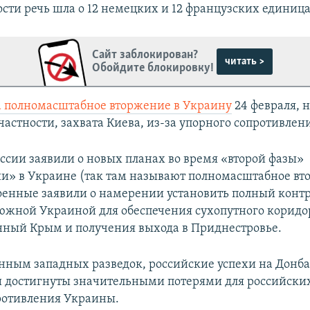
сти речь шла о 12 немецких и 12 французских единиц
Сайт заблокирован?
читать >
Обойдите блокировку!
а полномасштабное вторжение в Украину
24 февраля, н
частности, захвата Киева, из-за упорного сопротивлен
оссии заявили о новых планах во время «второй фазы»
и» в Украине (так там называют полномасштабное вт
оенные заявили о намерении установить полный контр
южной Украиной для обеспечения сухопутного коридо
ный Крым и получения выхода в Приднестровье.
анным западных разведок, российские успехи на Донба
 достигнуты значительными потерями для российских
ротивления Украины.