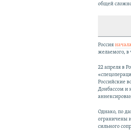
общей сложно
Россия
начал
желаемого, в 
22 апреля в Р
«спецопераци
Российские в
Донбассом и 
аннексирован
Однако, по д
ограничены и
сильного соп