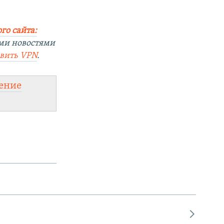
го сайта:
ми новостями
овить VPN
.
ение