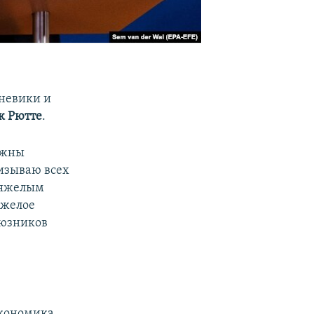
оневики и
к Рютте
.
лжны
изываю всех
 тяжелым
яжелое
оюзников
экономика