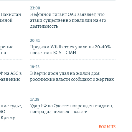
23:00
и Пакистан
Нефтяной гигант ОАЭ заявляет, что
аимной
атаки существенно повлияли на его
деятельность
20:41
ирение
Продажи Wildberries упали на 20-40%
ана
после атак ВСУ – СМИ
18:53
РФ на АЗС в
В Керчи дрон упал на жилой дом:
сравнению
российские власти сообщают о жертвах
17:28
ние судье,
Удар РФ по Одессе: поврежден стадион,
 МО
пострадал человек – власти
в Крыму
БОЛЬШЕ