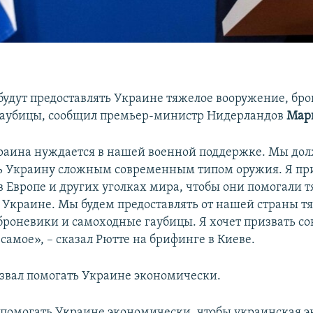
удут предоставлять Украине тяжелое вооружение, бр
гаубицы, сообщил премьер-министр Нидерландов
Мар
раина нуждается в нашей военной поддержке. Мы до
ь Украину сложным современным типом оружия. Я пр
 в Европе и других уголках мира, чтобы они помогали
Украине. Мы будем предоставлять от нашей страны т
броневики и самоходные гаубицы. Я хочет призвать с
 самое», – сказал Рютте на брифинге в Киеве.
звал помогать Украине экономически.
омогать Украине экономически, чтобы украинская 