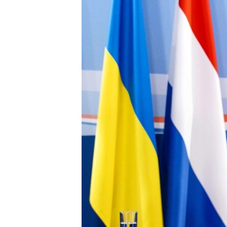
ПОБЕДИТЕЛЕЙ НЕ СУДЯТ?
КРЫМ.НЕПОКОРЕННЫЙ
ELIFBE
УКРАИНСКАЯ ПРОБЛЕМА КРЫМА