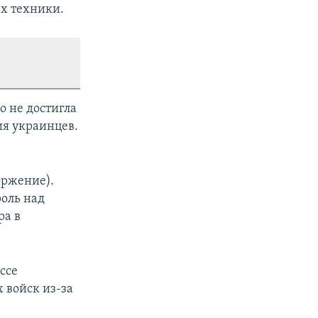
ах техники.
о не достигла
ия украинцев.
оржение).
оль над
ра в
ссе
 войск из-за