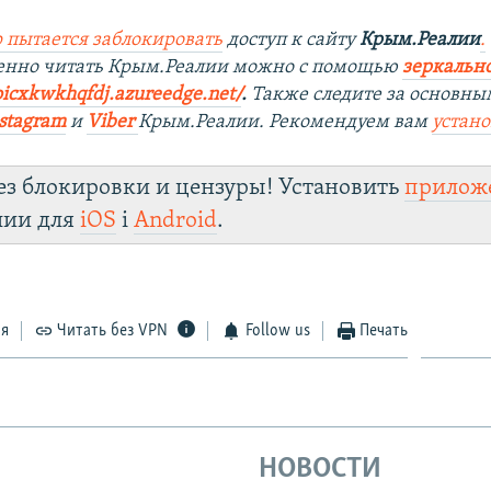
 пытается заблокировать
доступ к сайту
Крым.Реалии
.
венно читать Крым.Реалии можно с помощью
зеркально
oicxkwkhqfdj.azureedge.net/
.
Также следите за основны
stagram
и
Viber
Крым.Реалии. Рекомендуем вам
устан
ез блокировки и цензуры! Установить
прилож
лии для
iOS
і
Android
.
ся
Читать без VPN
Follow us
Печать
НОВОСТИ