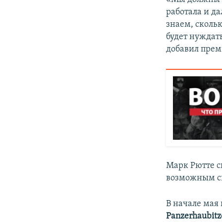
работала и д
знаем, скольк
будет нуждать
добавил прем
Марк Рютте с
возможным сп
В начале мая
Panzerhaubit