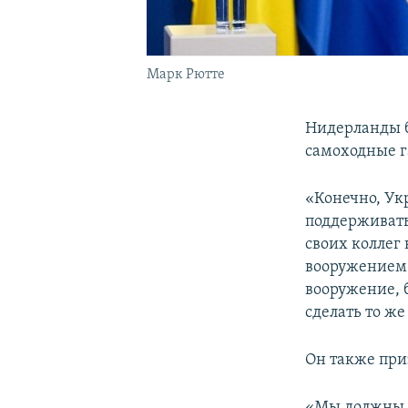
Марк Рютте
Нидерланды б
самоходные 
«Конечно, Ук
поддерживат
своих коллег
вооружением 
вооружение, 
сделать то же
Он также при
«Мы должны п