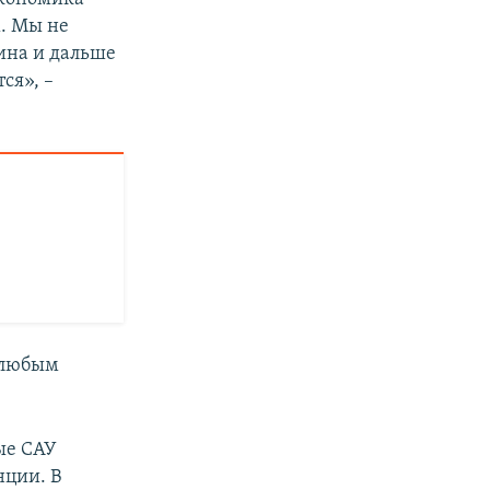
х. Мы не
аина и дальше
ся», –
«любым
ые САУ
нции. В