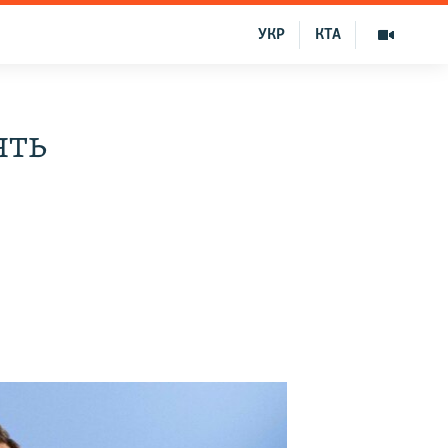
УКР
КТА
ять