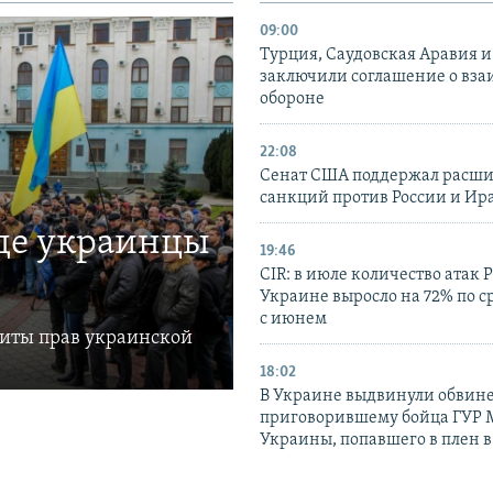
09:00
Турция, Саудовская Аравия 
заключили соглашение о вз
обороне
22:08
Сенат США поддержал расш
санкций против России и Ир
где украинцы
19:46
CIR: в июле количество атак 
Украине выросло на 72% по 
с июнем
щиты прав украинской
18:02
В Украине выдвинули обвине
приговорившему бойца ГУР
Украины, попавшего в плен 