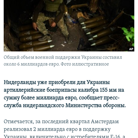
ПРИСОЕДИНЯЙТЕСЬ!
ПОБЕДИТЕЛЕЙ НЕ СУДЯТ?
КРЫМ.НЕПОКОРЕННЫЙ
ELIFBE
УКРАИНСКАЯ ПРОБЛЕМА КРЫМА
Все сайты RFE/RL
Общий объем военной поддержки Украины составил
около 6 миллиардов евро. Фото иллюстративное
Нидерланды уже приобрели для Украины
артиллерийские боеприпасы калибра 155 мм на
сумму более миллиарда евро, сообщает пресс-
служба нидерландского Министерства обороны.
Отмечается, за последний квартал Амстердам
реализовал 2 миллиарда евро в поддержку
Украины, включительно с истребителями F-16, а