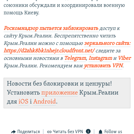
союзники обсуждали и координировали военную
помощь Киеву.
Роскомнадзор пытается заблокировать
доступ к
сайту Крым.Реалии. Беспрепятственно читать
Крым.Реалии можно с помощью
зеркального сайта:
https://d2zhk8bk1nhejr.cloudfront.net/
следите за
основными новостями в
Telegram
,
Instagram
и
Viber
Крым.Реалии. Рекомендуем вам
установить VPN
.
Новости без блокировки и цензуры!
Установить
приложение
Крым.Реалии
для
iOS
і
Android
.
Поделиться
Читать без VPN
Follow us