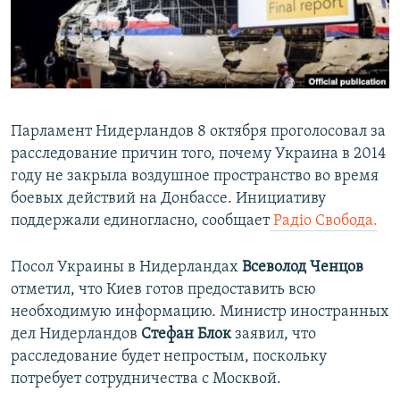
ПРИСОЕДИНЯЙТЕСЬ!
ПОБЕДИТЕЛЕЙ НЕ СУДЯТ?
КРЫМ.НЕПОКОРЕННЫЙ
ELIFBE
УКРАИНСКАЯ ПРОБЛЕМА КРЫМА
Парламент Нидерландов 8 октября проголосовал за
Все сайты RFE/RL
расследование причин того, почему Украина в 2014
году не закрыла воздушное пространство во время
боевых действий на Донбассе. Инициативу
поддержали единогласно, сообщает
Радіо Свобода.
Посол Украины в Нидерландах
Всеволод Ченцов
отметил, что Киев готов предоставить всю
необходимую информацию. Министр иностранных
дел Нидерландов
Стефан Блок
заявил, что
расследование будет непростым, поскольку
потребует сотрудничества с Москвой.