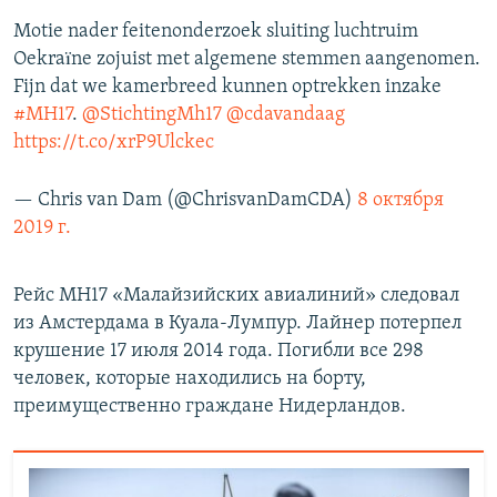
Motie nader feitenonderzoek sluiting luchtruim
Oekraïne zojuist met algemene stemmen aangenomen.
Fijn dat we kamerbreed kunnen optrekken inzake
#MH17
.
@StichtingMh17
@cdavandaag
https://t.co/xrP9Ulckec
— Chris van Dam (@ChrisvanDamCDA)
8 октября
2019 г.
Рейс МН17 «Малайзийских авиалиний» следовал
из Амстердама в Куала-Лумпур. Лайнер потерпел
крушение 17 июля 2014 года. Погибли все 298
человек, которые находились на борту,
преимущественно граждане Нидерландов.