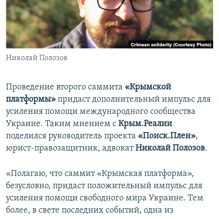
ПРИСОЕДИНЯЙТЕСЬ!
ПОБЕДИТЕЛЕЙ НЕ СУДЯТ?
КРЫМ.НЕПОКОРЕННЫЙ
ELIFBE
Николай Полозов
УКРАИНСКАЯ ПРОБЛЕМА КРЫМА
Все сайты RFE/RL
Проведение второго саммита
«Крымской
платформы»
придаст дополнительный импульс для
усиления помощи международного сообщества
Украине. Таким мнением с
Крым.Реалии
поделился руководитель проекта
«Поиск.Плен»
,
юрист-правозащитник, адвокат
Николай Полозов
.
«Полагаю, что саммит «Крымская платформа»,
безусловно, придаст положительный импульс для
усиления помощи свободного мира Украине. Тем
более, в свете последних событий, одна из