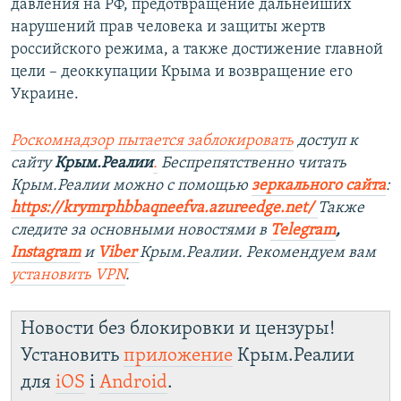
давления на РФ, предотвращение дальнейших
нарушений прав человека и защиты жертв
российского режима, а также достижение главной
цели – деоккупации Крыма и возвращение его
Украине.
Роскомнадзор пытается заблокировать
доступ к
сайту
Крым.Реалии
.
Беспрепятственно читать
Крым.Реалии можно с помощью
зеркального сайта
:
https://krymrphbbaqneefva.azureedge.net/
Также
следите за основными новостями в
Telegram
,
Instagram
и
Viber
Крым.Реалии. Рекомендуем вам
установить
VPN
.
Новости без блокировки и цензуры!
Установить
приложение
Крым.Реалии
для
iOS
і
Android
.