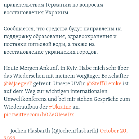
правительством Германии по вопросам
ПРИСОЕДИНЯЙТЕСЬ!
ПОБЕДИТЕЛЕЙ НЕ СУДЯТ?
восстановления Украины.
КРЫМ.НЕПОКОРЕННЫЙ
ELIFBE
Сообщается, что средства будут направлены на
поддержку образования, здравоохранения и
УКРАИНСКАЯ ПРОБЛЕМА КРЫМА
поставки питьевой воды, а также на
Все сайты RFE/RL
восстановление украинских городов.
Heute Morgen Ankunft in Kyiv. Habe mich sehr über
das Wiedersehen mit meinem Vorgänger Botschafter
@MJaegerT
gefreut. Unsere UM‘in
@SteffiLemke
ist
auf dem Weg zur wichtigen internationalen
Umweltkonferenz und bei mir stehen Gespräche zum
Wiederaufbau der
#Ukraine
an.
pic.twitter.com/h0ZeGIewDx
— Jochen Flasbarth (@JochenFlasbarth)
October 20,
2023