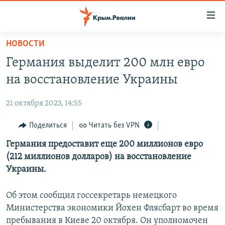
Доступность
ссылки
Вернуться
НОВОСТИ
к
НОВОСТИ
Германия выделит 200 млн евро
основному
СПЕЦПРОЕКТЫ
содержанию
на восстановление Украины
ВОДА
Вернутся
ГРУЗ 200
к
21 октября 2023, 14:55
ИСТОРИЯ
КАРТА ВОЕННЫХ ОБЪЕКТОВ КРЫМА
главной
ЕЩЕ
Поделиться
Читать без VPN
11 ЛЕТ ОККУПАЦИИ КРЫМА. 11 ИСТОРИЙ СОПРОТИВЛЕНИЯ
навигации
Вернутся
РАДІО СВОБОДА
Германия предоставит еще 200 миллионов евро
ИНТЕРАКТИВ
к
(212 миллионов долларов) на восстановление
КАК ОБОЙТИ БЛОКИРОВКУ
ИНФОГРАФИКА
поиску
Украины.
ТЕЛЕПРОЕКТ КРЫМ.РЕАЛИИ
Українською
Об этом сообщил госсекретарь немецкого
СОВЕТЫ ПРАВОЗАЩИТНИКОВ
Qırımtatar
Министерства экономики Йохен Флясбарт во время
ПРОПАВШИЕ БЕЗ ВЕСТИ
пребывания в Киеве 20 октября. Он уполномочен