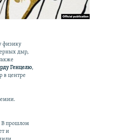
у физику
черных дыр,
 также
рду Генцелю
,
р в центре
ремии.
. В прошлом
ет и
чили