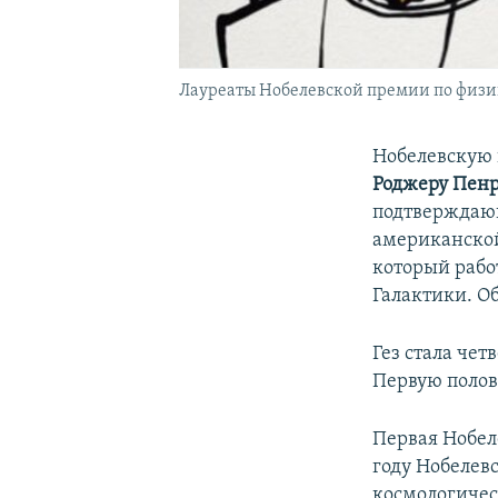
Лауреаты Нобелевской премии по физи
Нобелевскую 
Роджеру Пенр
подтверждаю
американско
который рабо
Галактики. О
Гез стала че
Первую полов
Первая Нобел
году Нобелев
космологичес