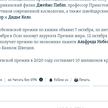
ериканский физик
Джеймс Пиблз
, профессор Принстон
етиков современной космологии, а также швейцарски
ор
и
Дидье Кело
.
белевской премии по химии объявят 7 октября, по лите
тября в Осло назовут лауреата Премии мира. 12 октября
о получит премию по экономике памяти
Альфреда Нобе
 Банком Швеции.
вской премии в 2020 году составляет 10 миллионов кро
ся
Читать без VPN
Follow us
Печать