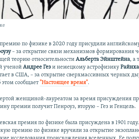
ке
премию по физике в 2020 году присудили английском
оузу
– за открытие связи механизмов формирования 
щей теорию относительности
Альберта Эйнштейна
, а
й ученой
Андрее Гез
и немецкому астрофизику
Райнха
тает в США, – за открытие сверхмассивных черных ды
б этом сообщает
"Настоящее время"
.
твертой женщиной-лауреатом за время присуждения п
ину премии получит Пенроуз, вторую – Гез и Генцель.
евская премия по физике была присуждена в 1901 году
скую премию по физике вручили за открытие экзоплан
кие исследования происхождения вселенных. Ее полу