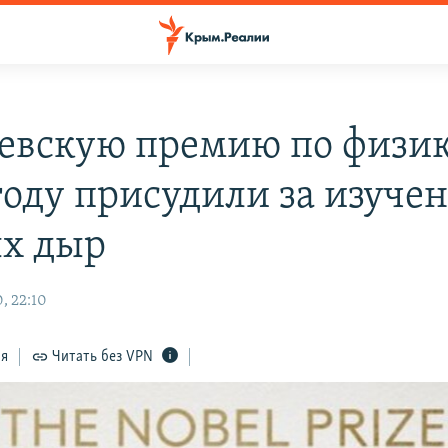
евскую премию по физик
году присудили за изуче
х дыр
, 22:10
ся
Читать без VPN