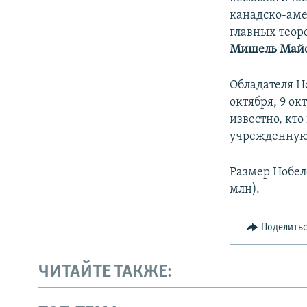
канадско-ам
главных теор
Мишель Май
Обладателя Но
октября, 9 ок
известно, кт
учрежденную
Размер Нобеле
млн).
Поделить
ЧИТАЙТЕ ТАКЖЕ: