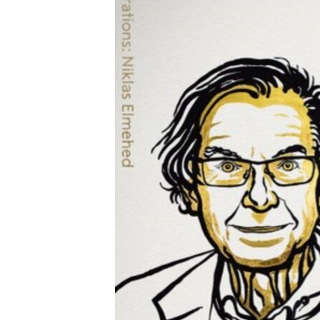
ПОБЕДИТЕЛЕЙ НЕ СУДЯТ?
КРЫМ.НЕПОКОРЕННЫЙ
ELIFBE
УКРАИНСКАЯ ПРОБЛЕМА КРЫМА