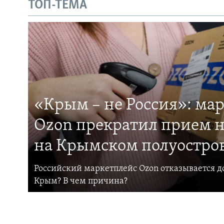
ТОП-ТЕМА
«Крым – не Россия»: ма
Ozon прекратил прием н
на Крымском полуостро
Российский маркетплейс Ozon отказывается до
Крым? В чем причина?