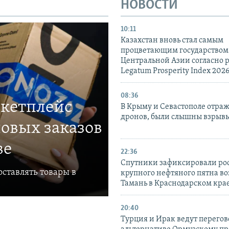
НОВОСТИ
10:11
Казахстан вновь стал самым
процветающим государством
Центральной Азии согласно 
Legatum Prosperity Index 202
08:36
ркетплейс
В Крыму и Севастополе отраж
дронов, были слышны взрыв
овых заказов
ве
22:36
Спутники зафиксировали ро
ставлять товары в
крупного нефтяного пятна во
Тамань в Краснодарском кра
20:40
Турция и Ирак ведут перегов