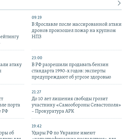
09:19
В Ярославле после массированной атаки
дронов произошел пожар на крупном
рейтингу
НПЗ
6
23:00
али атаку
В РФ разрешили продавать бензин
ы
стандарта 1990-х годов: эксперты
предупреждают об угрозе здоровью
21:27
ст
До 10 лет лишения свободы грозит
зле порта
участнику «Самообороны Севастополя»
е РФ
– Прокуратура АРК
19:42
оры об
Удары РФ по Украине имеют