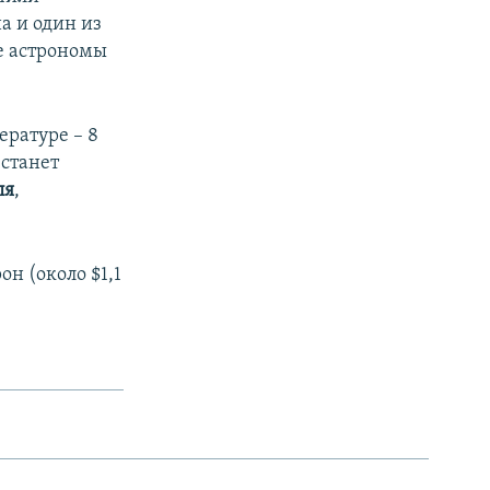
а и один из
е астрономы
ратуре –​ 8
 станет
ля
,
н (около $1,1