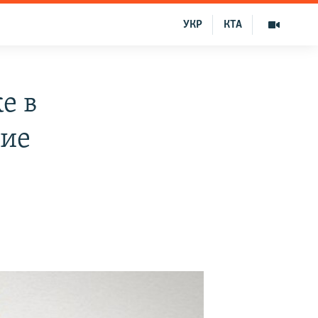
УКР
КТА
е в
ние