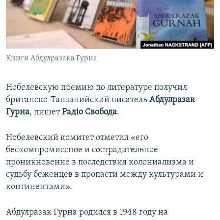
ПРИСОЕДИНЯЙТЕСЬ!
ПОБЕДИТЕЛЕЙ НЕ СУДЯТ?
КРЫМ.НЕПОКОРЕННЫЙ
ELIFBE
Книги Абдулразака Гурна
УКРАИНСКАЯ ПРОБЛЕМА КРЫМА
Все сайты RFE/RL
Нобелевскую премию по литературе получил
британско-Танзанийский писатель
Абдулразак
Гурна
, пишет
Радіо Свобода
.
Нобелевский комитет отметил «его
бескомпромиссное и сострадательное
проникновение в последствия колониализма и
судьбу беженцев в пропасти между культурами и
континентами».
Абдулразак Гурна родился в 1948 году на