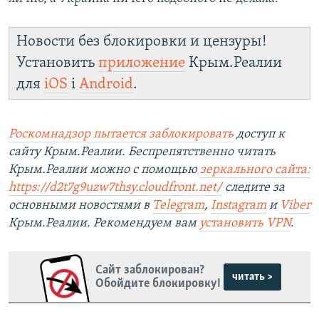
Новости без блокировки и цензуры!
Установить
приложение
Крым.Реалии
для
iOS
і
Android
.
Роскомнадзор пытается заблокировать
доступ к
сайту Крым.Реалии. Беспрепятственно читать
Крым.Реалии можно с помощью
зеркального сайта:
https://d2t7g9uzw7thsy.cloudfront.net/
следите за
основными новостями в
Telegram
,
Instagram
и
Viber
Крым.Реалии. Рекомендуем вам
установить VPN
.
Сайт заблокирован?
читать >
Обойдите блокировку!