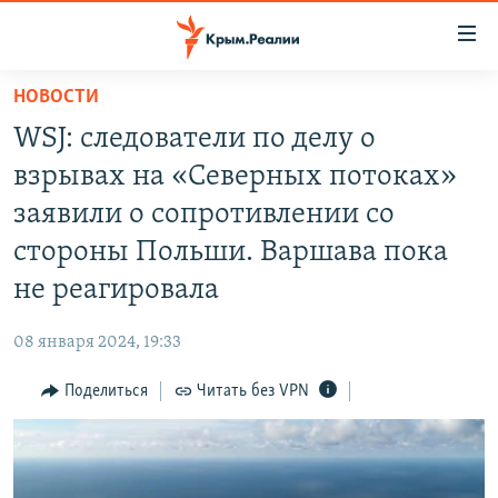
Доступность
ссылки
Вернуться
НОВОСТИ
к
НОВОСТИ
WSJ: следователи по делу о
основному
СПЕЦПРОЕКТЫ
содержанию
взрывах на «Северных потоках»
ВОДА
Вернутся
ГРУЗ 200
заявили о сопротивлении со
к
ИСТОРИЯ
КАРТА ВОЕННЫХ ОБЪЕКТОВ КРЫМА
стороны Польши. Варшава пока
главной
ЕЩЕ
11 ЛЕТ ОККУПАЦИИ КРЫМА. 11 ИСТОРИЙ СОПРОТИВЛЕНИЯ
навигации
не реагировала
Вернутся
РАДІО СВОБОДА
ИНТЕРАКТИВ
к
08 января 2024, 19:33
КАК ОБОЙТИ БЛОКИРОВКУ
ИНФОГРАФИКА
поиску
Поделиться
Читать без VPN
ТЕЛЕПРОЕКТ КРЫМ.РЕАЛИИ
Українською
СОВЕТЫ ПРАВОЗАЩИТНИКОВ
Qırımtatar
ПРОПАВШИЕ БЕЗ ВЕСТИ