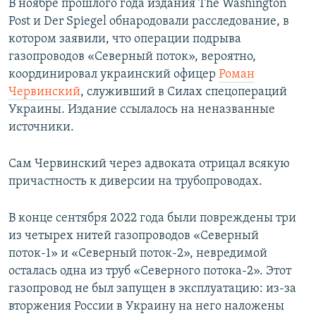
В ноябре прошлого года издания The Washington
Post и Der Spiegel обнародовали расследование, в
котором заявили, что операции подрыва
газопроводов «Северный поток», вероятно,
координировал украинский офицер
Роман
Червинский
, служивший в Силах спецопераций
Украины. Издание ссылалось на неназванные
источники.
Сам Червинский через адвоката отрицал всякую
причастность к диверсии на трубопроводах.
В конце сентября 2022 года были повреждены три
из четырех нитей газопроводов «Северный
поток-1» и «Северный поток-2», невредимой
осталась одна из труб «Северного потока-2». Этот
газопровод не был запущен в эксплуатацию: из-за
вторжения России в Украину на него наложены