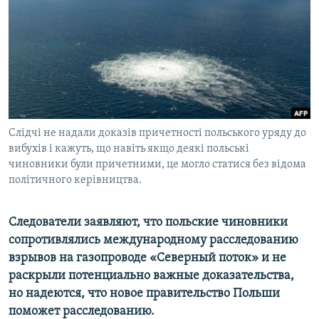
ПРИСОЕДИНЯЙТЕСЬ!
ПОБЕДИТЕЛЕЙ НЕ СУДЯТ?
КРЫМ.НЕПОКОРЕННЫЙ
ELIFBE
УКРАИНСКАЯ ПРОБЛЕМА КРЫМА
Все сайты RFE/RL
Слідчі не надали доказів причетності польського уряду до
вибухів і кажуть, що навіть якщо деякі польські
чиновники були причетними, це могло статися без відома
політичного керівництва.
Следователи заявляют, что польские чиновники
сопротивлялись международному расследованию
взрывов на газопроводе «Северный поток» и не
раскрыли потенциально важные доказательства,
но надеются, что новое правительство Польши
поможет расследованию.