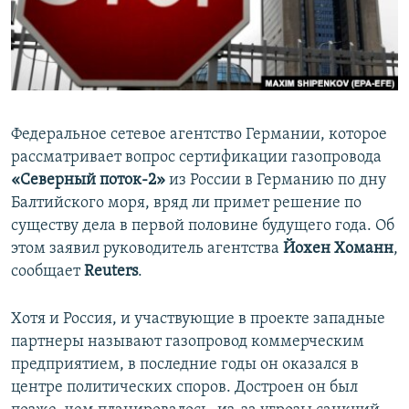
ПРИСОЕДИНЯЙТЕСЬ!
ПОБЕДИТЕЛЕЙ НЕ СУДЯТ?
КРЫМ.НЕПОКОРЕННЫЙ
ELIFBE
УКРАИНСКАЯ ПРОБЛЕМА КРЫМА
Федеральное сетевое агентство Германии, которое
Все сайты RFE/RL
рассматривает вопрос сертификации газопровода
«Северный поток-2»
из России в Германию по дну
Балтийского моря, вряд ли примет решение по
существу дела в первой половине будущего года. Об
этом заявил руководитель агентства
Йохен Хоманн
,
сообщает
Reuters
.
Хотя и Россия, и участвующие в проекте западные
партнеры называют газопровод коммерческим
предприятием, в последние годы он оказался в
центре политических споров. Достроен он был