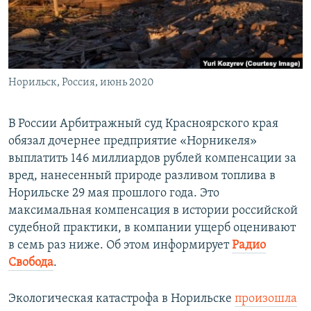
ПРИСОЕДИНЯЙТЕСЬ!
ПОБЕДИТЕЛЕЙ НЕ СУДЯТ?
КРЫМ.НЕПОКОРЕННЫЙ
ELIFBE
Норильск, Россия, июнь 2020
УКРАИНСКАЯ ПРОБЛЕМА КРЫМА
Все сайты RFE/RL
В России Арбитражный суд Красноярского края
обязал дочернее предприятие «Норникеля»
выплатить 146 миллиардов рублей компенсации за
вред, нанесенный природе разливом топлива в
Норильске 29 мая прошлого года. Это
максимальная компенсация в истории российской
судебной практики, в компании ущерб оценивают
в семь раз ниже. Об этом информирует
Радио
Свобода
.
Экологическая катастрофа в Норильске
произошла