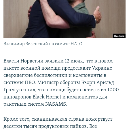
ПРИСОЕДИНЯЙТЕСЬ!
ПОБЕДИТЕЛЕЙ НЕ СУДЯТ?
КРЫМ.НЕПОКОРЕННЫЙ
ELIFBE
УКРАИНСКАЯ ПРОБЛЕМА КРЫМА
Все сайты RFE/RL
Владимир Зеленский на самите НАТО
Власти Норвегии заявили 12 июля, что в новом
пакете военной помощи предоставит Украине
сверхлегкие беспилотники и компоненты в
системы ПВО. Министр обороны Бьорн Арильд
Грам уточнил, что помощь будет состоять из 1000
нанодронов Black Hornet и компонентов для
ракетных систем NASAMS.
Кроме того, скандинавская страна пожертвует
десятки тысяч продуктовых пайков. Все