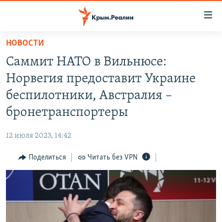
Доступность
ссылки
Вернуться
НОВОСТИ
к
НОВОСТИ
Саммит НАТО в Вильнюсе:
основному
СПЕЦПРОЕКТЫ
содержанию
Норвегия предоставит Украине
ВОДА
Вернутся
ГРУЗ 200
беспилотники, Австралия –
к
ИСТОРИЯ
КАРТА ВОЕННЫХ ОБЪЕКТОВ КРЫМА
бронетранспортеры
главной
ЕЩЕ
11 ЛЕТ ОККУПАЦИИ КРЫМА. 11 ИСТОРИЙ СОПРОТИВЛЕНИЯ
навигации
12 июля 2023, 14:42
Вернутся
РАДІО СВОБОДА
ИНТЕРАКТИВ
к
Поделиться
Читать без VPN
КАК ОБОЙТИ БЛОКИРОВКУ
ИНФОГРАФИКА
поиску
ТЕЛЕПРОЕКТ КРЫМ.РЕАЛИИ
Українською
СОВЕТЫ ПРАВОЗАЩИТНИКОВ
Qırımtatar
ПРОПАВШИЕ БЕЗ ВЕСТИ