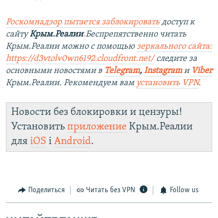
Роскомнадзор пытается заблокировать
доступ к
сайту
Крым.Реалии
.
Беспрепятственно читать
Крым.Реалии можно с помощью
зеркального сайта:
https://d3vtolv0wn6192.cloudfront.net/
следите за
основными новостями в
Telegram
,
Instagram
и
Viber
Крым.Реалии. Рекомендуем вам
установить VPN
.
Новости без блокировки и цензуры!
Установить
приложение
Крым.Реалии
для
iOS
і
Android
.
Поделиться
Читать без VPN
Follow us