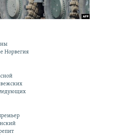
ины
же Норвегия
ксной
рвежских
 следующих
премьер
енский
репит