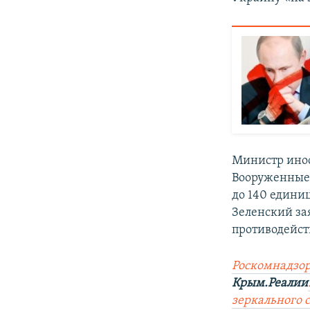
Министр инос
Вооруженные 
до 140 едини
Зеленский за
противодейст
Роскомнадзор
Крым.Реалии
зеркального 