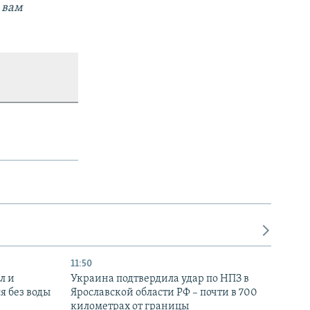
 вам
11:50
л и
Украина подтвердила удар по НПЗ в
я без воды
Ярославской области РФ – почти в 700
километрах от границы