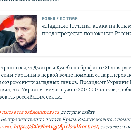
БОЛЬШЕ ПО ТЕМЕ:
«Падение Путина: атака на Кры
предопределит поражение Росси
транных дел Дмитрий Кулеба на брифинге 31 января с
силы Украины в первой волне помощи от партнеров по
ц современных западных танков. Президент Украины
явил, что Украине сейчас нужно 300-500 танков, чтоб
вовать российским силам.
 пытается заблокировать
доступ к сайту
.
Беспрепятственно читать Крым.Реалии можно с пом
сайта:
https://d2lv9hr4vgj0lp.cloudfront.net
,
следите за 