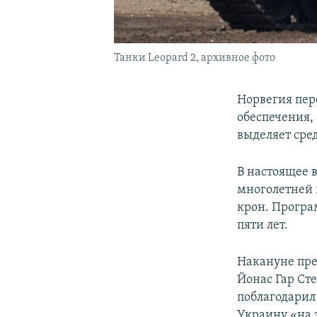
Танки Leopard 2, архивное фото
Норвегия пер
обеспечения,
выделяет сред
В настоящее 
многолетней 
крон. Програ
пяти лет.
Накануне пр
Йонас Гар Ст
поблагодарил
Украину «на з