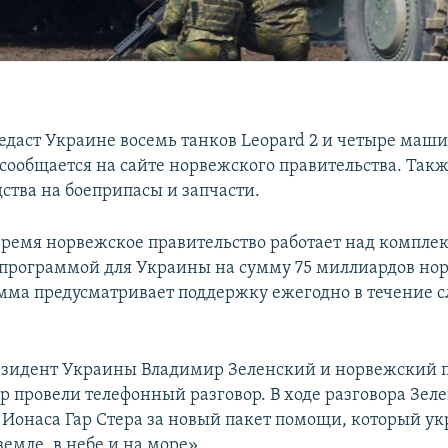
едаст Украине восемь танков Leopard 2 и четыре маш
 сообщается на сайте норвежского правительства. Так
ства на боеприпасы и запчасти.
время норвежское правительство работает над компле
программой для Украины на сумму 75 миллиардов но
мма предусматривает поддержку ежегодно в течение
езидент Украины Владимир Зеленский и норвежский 
ер провели телефонный разговор. В ходе разговора Зел
 Ионаса Гар Стера за новый пакет помощи, который ук
емле, в небе и на море».