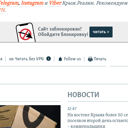
Telegram
,
Instagram
и
Viber
Крым.Реалии. Рекомендуем
PN
.
Сайт заблокирован?
читать >
Обойдите блокировку!
ся
Читать без VPN
Follow us
Печать
НОВОСТИ
12:47
На востоке Крыма более 30 се
поселков второй день остаютс
– коммунальщики