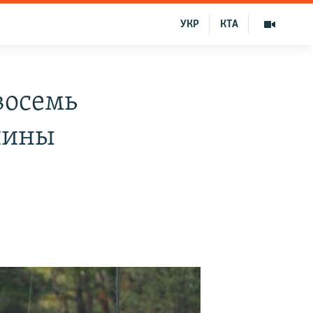
УКР
КТА
восемь
шины