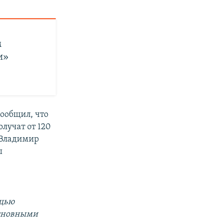
м
и»
ообщил, что
лучат от 120
 Владимир
ы
ощью
основными