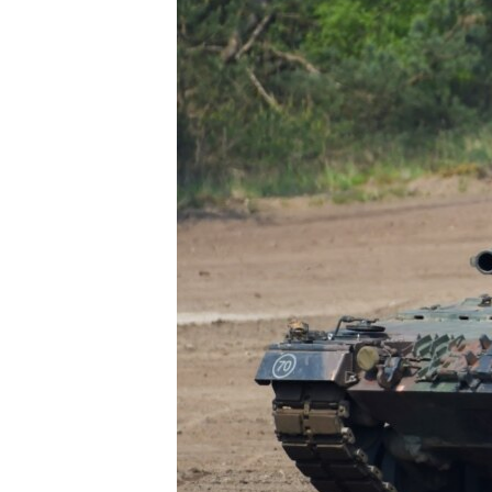
ПОБЕДИТЕЛЕЙ НЕ СУДЯТ?
КРЫМ.НЕПОКОРЕННЫЙ
ELIFBE
УКРАИНСКАЯ ПРОБЛЕМА КРЫМА