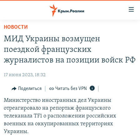
Доступность
ссылки
Вернуться
НОВОСТИ
к
НОВОСТИ
МИД Украины возмущен
основному
СПЕЦПРОЕКТЫ
содержанию
поездкой французских
ВОДА
Вернутся
ГРУЗ 200
журналистов на позиции войск РФ
к
ИСТОРИЯ
КАРТА ВОЕННЫХ ОБЪЕКТОВ КРЫМА
главной
17 июня 2023, 18:32
ЕЩЕ
11 ЛЕТ ОККУПАЦИИ КРЫМА. 11 ИСТОРИЙ СОПРОТИВЛЕНИЯ
навигации
Вернутся
Поделиться
Читать без VPN
РАДІО СВОБОДА
ИНТЕРАКТИВ
к
Министерство иностранных дел Украины
КАК ОБОЙТИ БЛОКИРОВКУ
ИНФОГРАФИКА
поиску
отреагировало на репортаж французского
ТЕЛЕПРОЕКТ КРЫМ.РЕАЛИИ
телеканала TF1 о расположении российских
Українською
военных на оккупированных территориях
СОВЕТЫ ПРАВОЗАЩИТНИКОВ
Qırımtatar
Украины.
ПРОПАВШИЕ БЕЗ ВЕСТИ