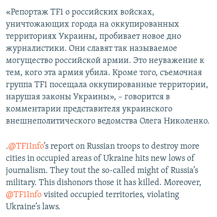
ПРИСОЕДИНЯЙТЕСЬ!
ПОБЕДИТЕЛЕЙ НЕ СУДЯТ?
«Репортаж TF1 о российских войсках,
уничтожающих города на оккупированных
КРЫМ.НЕПОКОРЕННЫЙ
территориях Украины, пробивает новое дно
ELIFBE
журналистики. Они славят так называемое
могущество российской армии. Это неуважение к
УКРАИНСКАЯ ПРОБЛЕМА КРЫМА
тем, кого эта армия убила. Кроме того, съемочная
Все сайты RFE/RL
группа TF1 посещала оккупированные территории,
нарушая законы Украины», – говорится в
комментарии представителя украинского
внешнеполитического ведомства Олега Николенко.
.
@TF1Info
’s report on Russian troops to destroy more
cities in occupied areas of Ukraine hits new lows of
journalism. They tout the so-called might of Russia’s
military. This dishonors those it has killed. Moreover,
@TF1Info
visited occupied territories, violating
Ukraine’s laws.