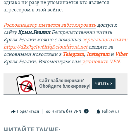
однако ни разу не упоминается кто является
агрессором в этой войне.
Роскомнадзор пытается заблокировать
доступ к
сайту
Крым.Реалии
.
Беспрепятственно читать
Крым.Реалии можно с помощью
зеркального сайта:
https://d2s9qc1w6itfq3.cloudfront.net
следите за
основными новостями в
Telegram
,
Instagram
и
Viber
Крым.Реалии. Рекомендуем вам
установить VPN
.
Сайт заблокирован?
читать >
Обойдите блокировку!
Поделиться
Читать без VPN
Follow us
ЧИТАЙТЕ ТАКЖЕ: