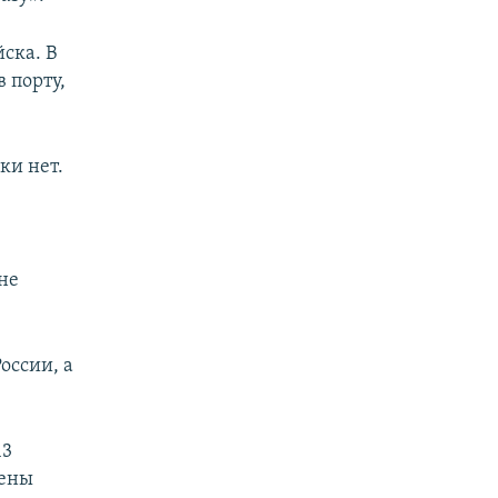
ска. В
 порту,
ки нет.
не
оссии, а
13
лены