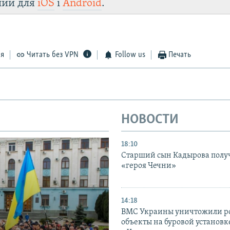
лии для
iOS
і
Android
.
ся
Читать без VPN
Follow us
Печать
НОВОСТИ
18:10
Старший сын Кадырова полу
«героя Чечни»
14:18
ВМС Украины уничтожили р
объекты на буровой установ