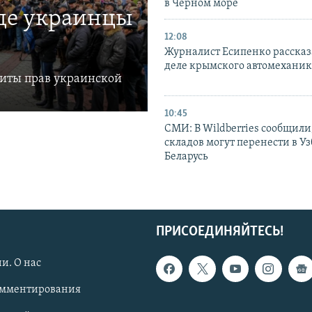
в Черном море
где украинцы
12:08
Журналист Есипенко рассказ
деле крымского автомехани
щиты прав украинской
10:45
СМИ: В Wildberries сообщили,
складов могут перенести в У
Беларусь
ПРИСОЕДИНЯЙТЕСЬ!
и. О нас
омментирования