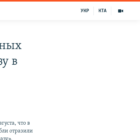
УКР
КТА
жных
у в
уста, что в
бли отразили
азу».