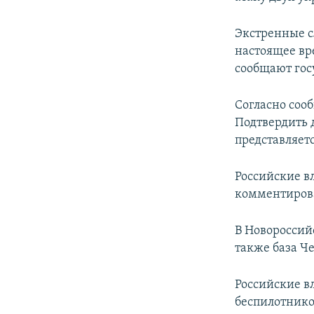
ПОБЕДИТЕЛЕЙ НЕ СУДЯТ?
КРЫМ.НЕПОКОРЕННЫЙ
Экстренные с
настоящее вр
ELIFBE
сообщают гос
УКРАИНСКАЯ ПРОБЛЕМА КРЫМА
Согласно соо
Подтвердить
представляет
Российские вл
комментирова
В Новороссий
также база Ч
Российские вл
беспилотнико