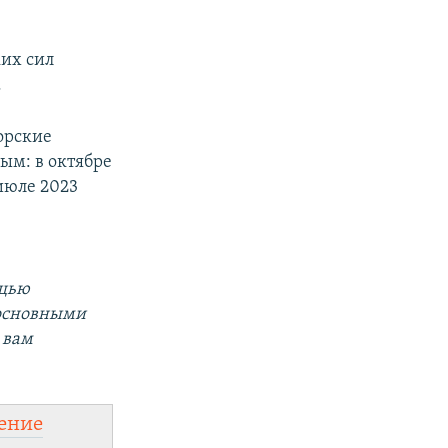
ких сил
.
орские
ым: в октябре
 июле 2023
ощью
 основными
 вам
ение