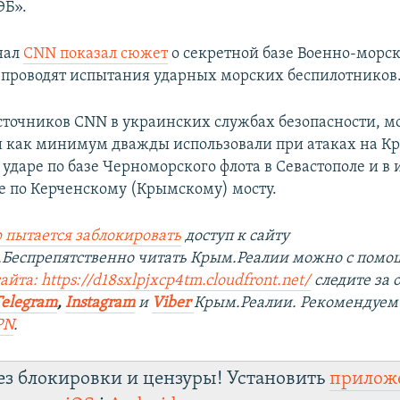
ЭБ».
нал
CNN показал сюжет
о секретной базе Военно-морс
 проводят испытания ударных морских беспилотников
точников CNN в украинских службах безопасности, м
 как минимум дважды использовали при атаках на Кр
 ударе по базе Черноморского флота в Севастополе и в
ре по Керченскому (Крымскому) мосту.
 пытается заблокировать
доступ к сайту
.Беспрепятственно читать Крым.Реалии можно с пом
айта: https://d18sxlpjxcp4tm.cloudfront.net/
следите за
Telegram
,
Instagram
и
Viber
Крым.Реалии. Рекомендуем
PN
.
ез блокировки и цензуры! Установить
прилож