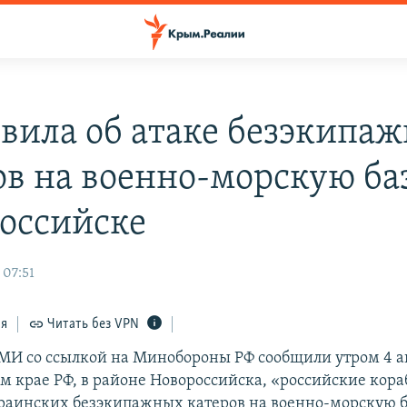
явила об атаке безэкипа
ов на военно-морскую баз
оссийске
 07:51
ся
Читать без VPN
МИ со ссылкой на Минобороны РФ сообщили утром 4 авг
м крае РФ, в районе Новороссийска, «российские кора
краинских безэкипажных катеров на военно-морскую б