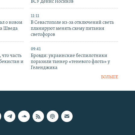
ВСУ Денис Носиков
11:11
ал о новом
В Севастополе из-за отключений света
ка Шведа
планируют менять схему питания
светофоров
09:41
 что часть
Бровди: украинские беспилотники
збекистан и
поразили танкер «теневого флота» у
Геленджика
БОЛЬШЕ