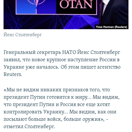
ПРИСОЕДИНЯЙТЕСЬ!
ПОБЕДИТЕЛЕЙ НЕ СУДЯТ?
КРЫМ.НЕПОКОРЕННЫЙ
ELIFBE
Йенс Столтенберг
УКРАИНСКАЯ ПРОБЛЕМА КРЫМА
Все сайты RFE/RL
Генеральный секретарь НАТО Йенс Столтенберг
заявил, что новое крупное наступление России в
Украине уже началось. Об этом пишет агентство
Reuters.
«Мы не видим никаких признаков того, что
президент Путин готовится к миру... Мы видим,
что президент Путин и Россия все еще хотят
контролировать Украину... Мы видим, как они
посылают больше войск, больше оружия», –
отметил Столтенберг.