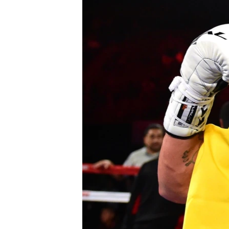
ПОБЕДИТЕЛЕЙ НЕ СУДЯТ?
КРЫМ.НЕПОКОРЕННЫЙ
ELIFBE
УКРАИНСКАЯ ПРОБЛЕМА КРЫМА