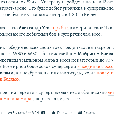
то поединок Усик – Уизерспун пройдет в ночь на 13 ок
траст-арене. Это будет дебют украинца в супертяжело
 бой будет телеканал «Интер» в 4:30 по Киеву.
лось, что
Александр Усик
прибыл
в американское Чикаг
анирован его дебютный бой в супертяжелом весе.
сик победил во всех своих трех поединках: в январе он
пояса WBO и WBC в бою с латвийцем
Майрисом Бриед
солютным чемпионом мира в весовой категории до 90,
м Всемирной боксерской суперсерии
в поединке с рос
сиевым
, а в ноябре защитил свои титулы, когда
нокаути
и Беллью
.​
он решил перейти в супертяжелый вес и официально
ли
 чемпиона мира
в первом тяжелом весе.
ся
Читать без VPN
Follow us
Печать