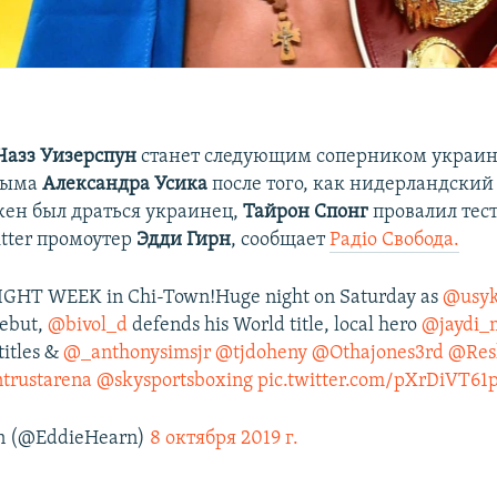
Чазз Уизерспун
станет следующим соперником украин
Крыма
Александра Усика
после того, как нидерландский 
ен был драться украинец,
Тайрон Спонг
провалил тест
itter промоутер
Эдди Гирн
, сообщает
Радіо Свобода.
IGHT WEEK in Chi-Town!Huge night on Saturday as
@usy
ebut,
@bivol_d
defends his World title, local hero
@jaydi_
titles &
@_anthonysimsjr
@tjdoheny
@Othajones3rd
@Res
trustarena
@skysportsboxing
pic.twitter.com/pXrDiVT61
n (@EddieHearn)
8 октября 2019 г.