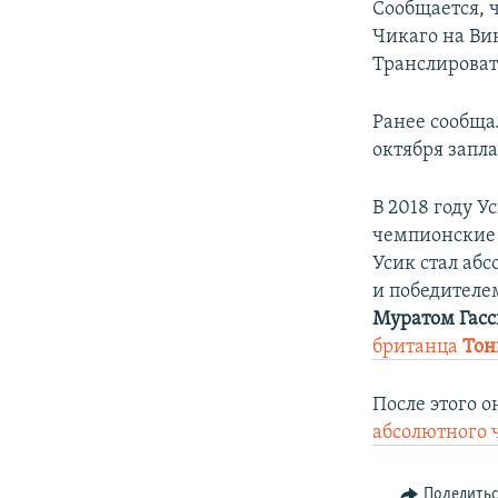
Сообщается, ч
Чикаго на Вин
Транслировать
Ранее сообща
октября запл
В 2018 году У
чемпионские 
Усик стал аб
и победителе
Муратом Гас
британца
Тон
После этого 
абсолютного
Поделить