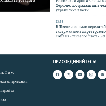
ставлять товары в
Российский дрон атаковал м
Херсоне, пострадали пять чел
украинские власти
13:58
В Швеции решили передать 
задержанное в марте грузово
Caffa из «теневого флота» РФ
ПРИСОЕДИНЯЙТЕСЬ!
и. О нас
омментирования
опирайта
вязь