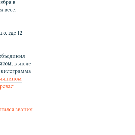
тября в
м весе.
о, где 12
 объединил
исом
, в июле
7 килограмма
сиянином
ровал
шился звания