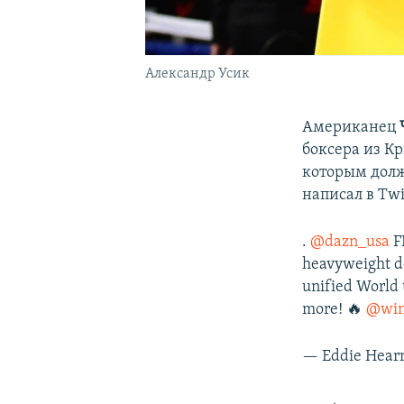
Александр Усик
Американец
боксера из 
которым долж
написал в Tw
.
@dazn_usa
F
heavyweight d
unified World 
more! 🔥
@win
— Eddie Hear