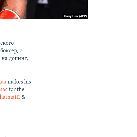
ского
боксер, с
 на допинг,
kaa
makes his
mac
for the
hatmati1
&
p