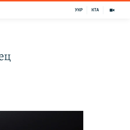
УКР
КТА
ец