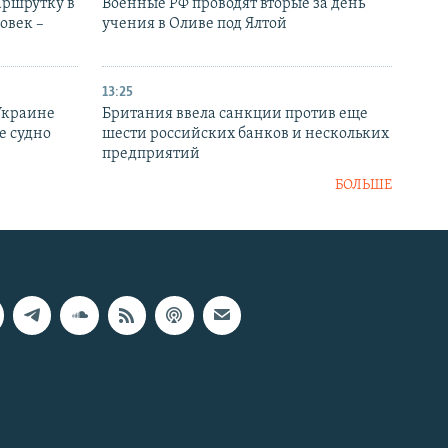
аршрутку в
Военные РФ проводят вторые за день
овек –
учения в Оливе под Ялтой
13:25
Украине
Британия ввела санкции против еще
е судно
шести российских банков и нескольких
предприятий
БОЛЬШЕ