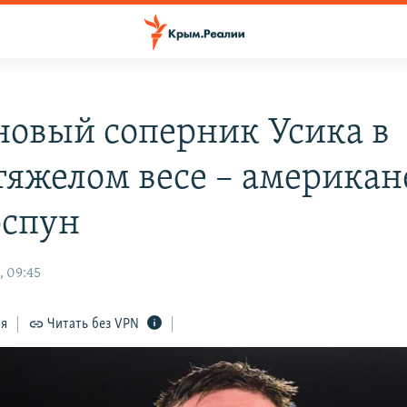
 новый соперник Усика в
тяжелом весе – американ
рспун
, 09:45
ся
Читать без VPN