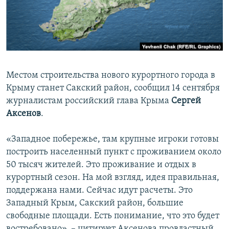
ПРИСОЕДИНЯЙТЕСЬ!
ПОБЕДИТЕЛЕЙ НЕ СУДЯТ?
КРЫМ.НЕПОКОРЕННЫЙ
ELIFBE
УКРАИНСКАЯ ПРОБЛЕМА КРЫМА
Местом строительства нового курортного города в
Все сайты RFE/RL
Крыму станет Сакский район, сообщил 14 сентября
журналистам российский глава Крыма
Сергей
Аксенов
.
«Западное побережье, там крупные игроки готовы
построить населенный пункт с проживанием около
50 тысяч жителей. Это проживание и отдых в
курортный сезон. На мой взгляд, идея правильная,
поддержана нами. Сейчас идут расчеты. Это
Западный Крым, Сакский район, большие
свободные площади. Есть понимание, что это будет
востребовано», – цитирует Аксенова провластный