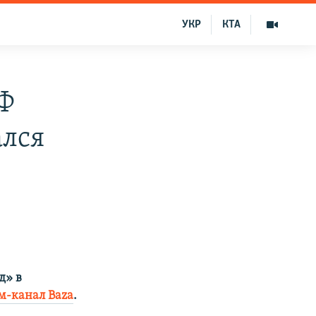
УКР
КТА
РФ
ался
д» в
м-канал Baza
.