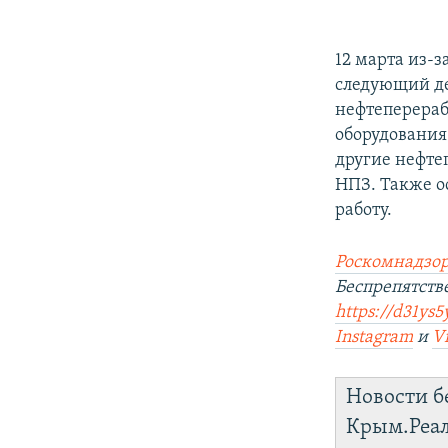
12 марта из-
следующий де
нефтеперераб
оборудования
другие нефте
НПЗ. Также о
работу.
Роскомнадзор
Беспрепятст
https://d31ys5
Instagram
и
V
Новости б
Крым.Реа