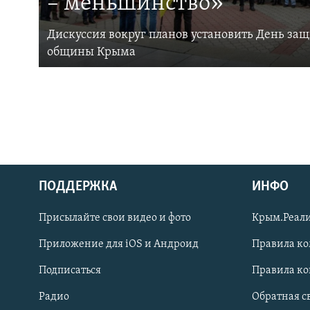
– меньшинство»
Дискуссия вокруг планов установить День за
общины Крыма
ПОДДЕРЖКА
ИНФО
Українською
Присылайте свои видео и фото
Крым.Реали
Qırımtatar
Приложение для iOS и Андроид
Правила к
Подписаться
Правила к
ПРИСОЕДИНЯЙТЕСЬ!
Радио
Обратная с