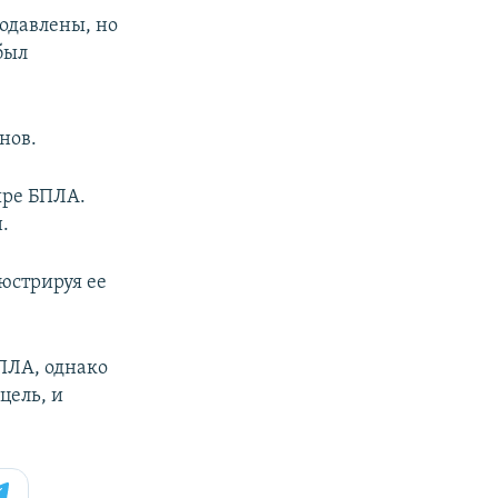
подавлены, но
был
нов.
ыре БПЛА.
.
юстрируя ее
ПЛА, однако
цель, и