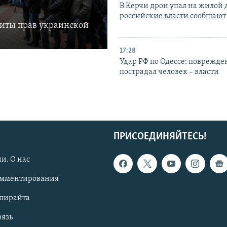
В Керчи дрон упал на жилой 
российские власти сообщают
щиты прав украинской
17:28
Удар РФ по Одессе: поврежде
пострадал человек – власти
ПРИСОЕДИНЯЙТЕСЬ!
и. О нас
омментирования
опирайта
вязь