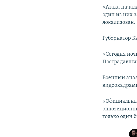
ПОБЕДИТЕЛЕЙ НЕ СУДЯТ?
«Атака начала
КРЫМ.НЕПОКОРЕННЫЙ
один из них з
локализован.
ELIFBE
УКРАИНСКАЯ ПРОБЛЕМА КРЫМА
Губернатор К
«Сегодня ноч
Пострадавших
Военный ана
видеокадрам
«Официальные
оппозиционны
только один 