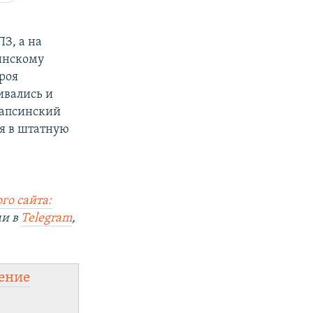
З, а на
инскому
роя
ивались и
уапсинский
ся в штатную
го сайта:
ми в
Telegram
,
ение