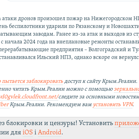
за атаки дронов произошел пожар на Нижегородском НП
нь беспилотники ударили по Рязанскому и Новошахт
атывающим заводам. Ранее из-за атак и выходов из ст
 с начала 2024 года на внеплановые ремонты останавл
перерабатывающие предприятия – Волгоградский и Т
станавливался Ильский НПЗ, однако вскоре он вернул
 пытается заблокировать
доступ к сайту Крым.Реалии.
венно читать Крым.Реалии можно с помощью
зеркально
yd0gvlek.cloudfront.net/
следите за основными новостя
iber
Крым.Реалии. Рекомендуем вам
установить VPN
.
ез блокировки и цензуры! Установить
прилож
лии для
iOS
і
Android
.