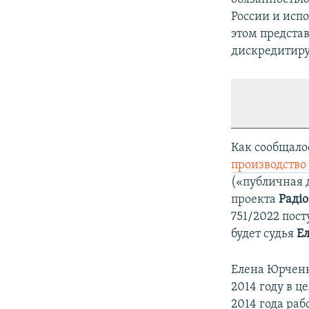
России и исп
этом предста
дискредитиру
Как сообщало
производство
(«публичная 
проекта
Раді
751/2022 пос
будет судья
Е
Елена Юрченк
2014 году в ц
2014 года раб