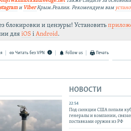
yonyrwxmhbrs.azureedge.net
Также следите за основны
stagram
и
Viber
Крым.Реалии. Рекомендуем вам
устан
ез блокировки и цензуры! Установить
прилож
лии для
iOS
і
Android
.
ся
Читать без VPN
Follow us
Печать
НОВОСТИ
22:54
Под санкции США попали ку
генералы и компании, связа
поставками оружия из РФ