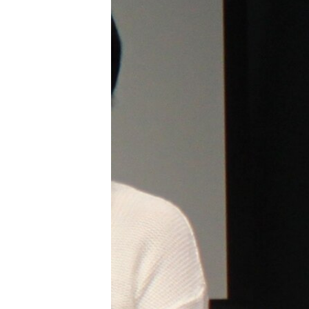
ПОБЕДИТЕЛЕЙ НЕ СУДЯТ?
КРЫМ.НЕПОКОРЕННЫЙ
ELIFBE
УКРАИНСКАЯ ПРОБЛЕМА КРЫМА