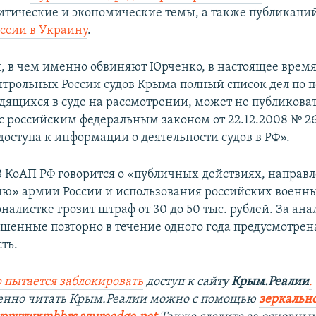
итические и экономические темы, а также публикаци
ссии в Украину
.
, в чем именно обвиняют Юрченко, в настоящее время
нтрольных России судов Крыма полный список дел по 
дящихся в суде на рассмотрении, может не публиковат
 с российским федеральным законом от 22.12.2008 № 2
доступа к информации о деятельности судов в РФ».
3.3 КоАП РФ говорится о «публичных действиях, направ
ю» армии России и использования российских военны
налистке грозит штраф от 30 до 50 тыс. рублей. За ан
ршенные повторно в течение одного года предусмотрен
ть.
 пытается заблокировать
доступ к сайту
Крым.Реалии
.
венно читать Крым.Реалии можно с помощью
зеркально