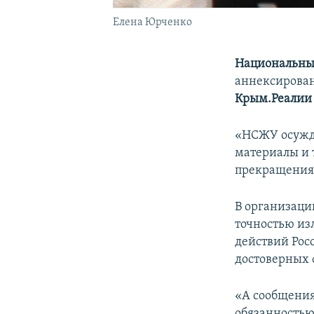
Елена Юрченко
Национальны
аннексирова
Крым.Реалии
«НСЖУ осужда
материалы и 
прекращения 
В организаци
точностью из
действий Рос
достоверных 
«А сообщения
обязанностью