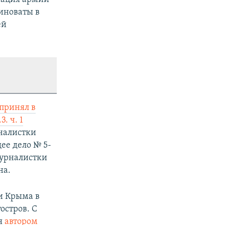
виноваты в
ей
принял в
. ч. 1
налистки
ее дело № 5-
журналистки
на.
и Крыма в
остров. С
ся
автором