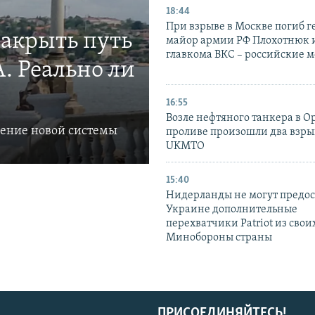
18:44
При взрыве в Москве погиб г
закрыть путь
майор армии РФ Плохотнюк и
главкома ВКС – российские 
. Реально ли
16:55
Возле нефтяного танкера в 
ление новой системы
проливе произошли два взры
UKMTO
15:40
Нидерланды не могут предос
Украине дополнительные
перехватчики Patriot из своих
Минобороны страны
ПРИСОЕДИНЯЙТЕСЬ!