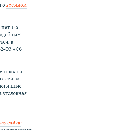
й о
военном
 нет. На
подобным
ься, в
62-ФЗ «Об
ленных на
х сил за
алогичные
а уголовная
го сайта: