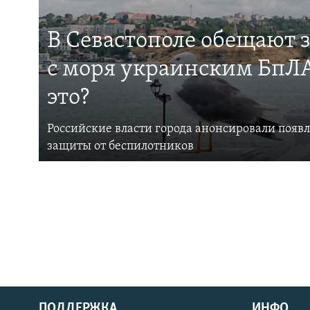
В Севастополе обещают 
с моря украинским БпЛА
это?
Российские власти города анонсировали появ
защиты от беспилотников
ПОДДЕРЖКА
ИНФО