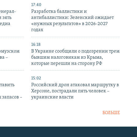
17:40
енерал-
Разработка баллистики и
 зять
антибаллистики: Зеленский ожидает
медиа
«нужных результатов» в 2026-2027
годах
16:18
Ормузском
В Украине сообщили о подозрении трем
ва –
бывшим налоговикам из Крыма,
которые перешли на сторону РФ
15:02
тавить
Российский дрон атаковал маршрутку в
Херсоне, пострадали пять человек –
 запасов –
украинские власти
БОЛЬШЕ