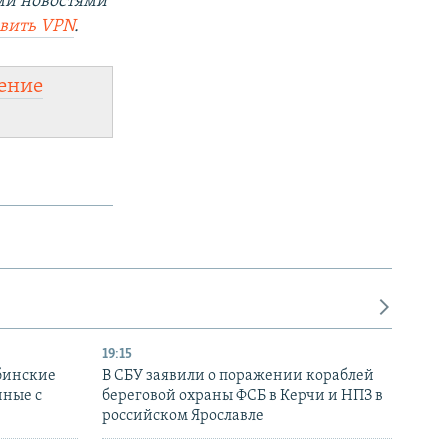
ми новостями
овить VPN
.
ение
19:15
бинские
В СБУ заявили о поражении кораблей
нные с
береговой охраны ФСБ в Керчи и НПЗ в
российском Ярославле