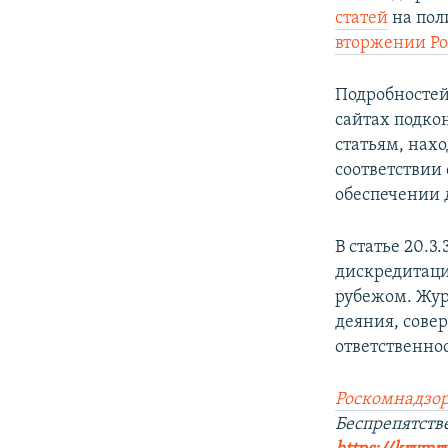
статей
на пол
вторжении Ро
Подробностей
сайтах подко
статьям, нахо
соответствии
обеспечении 
В статье 20.
дискредитаци
рубежом. Жур
деяния, сове
ответственнос
Роскомнадзор
Беспрепятст