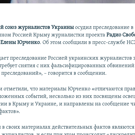
й союз журналистов Украины
осудил преследование в
нном Россией Крыму журналистки проекта
Радио Своб
 Елены Юрченко
. Об этом сообщили в пресс-службе Н
ет преследование Россией украинских журналистов 
требует снятия с них фальсифицированных обвинений
преследований», – говорится в сообщении.
и отметили, что материалы Юрченко «отличаются пра
ложенных событий, несколько из них посвящены осв
сии в Крыму и Украине, и направлены на сообщение ч
фактов».
 в своих материалах действительных фактов являются
 журналистов, и если при этом происходит «дискреди