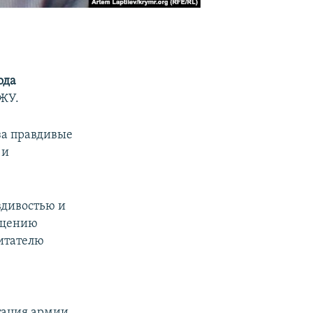
ода
СЖУ.
за правдивые
 и
вдивостью и
ещению
итателю
тация армии