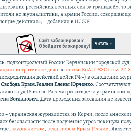
ользование российских военных сил за границей», то 
вители не журналистики, а армии России, совершающ
ющие действия», – добавили в НСЖУ.
Сайт заблокирован?
читать >
Обойдите блокировку!
сь, подконтрольный России Керченский городской суд
 административное дело
по
статье КоАП РФ Статья 20.3.3
дискредитация действий войск РФ») в отношении жур
о Свобода Крым.Реалии Елены Юрченко
. Соответствующ
тупило в суд 18 июля. Рассматривать дело украинской 
лена Богданович
. Дата проведения заседания не извест
о – украинская журналистка из Керчи, после аннекси
елях безопасности после получения угроз покинула полу
отает
журналистом, редактором Крым.Реалии
. Являет