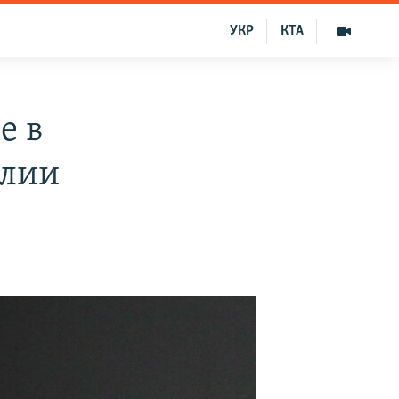
УКР
КТА
е в
алии