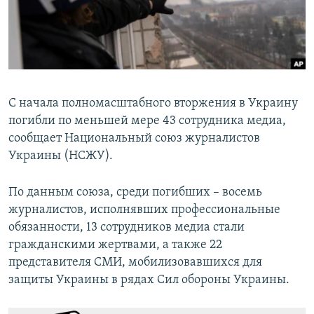
ПРИСОЕДИНЯЙТЕСЬ!
ПОБЕДИТЕЛЕЙ НЕ СУДЯТ?
КРЫМ.НЕПОКОРЕННЫЙ
ELIFBE
УКРАИНСКАЯ ПРОБЛЕМА КРЫМА
С начала полномасштабного вторжения в Украину
Все сайты RFE/RL
погибли по меньшей мере 43 сотрудника медиа,
сообщает Национальный союз журналистов
Украины (НСЖУ).
По данным союза, среди погибших – восемь
журналистов, исполнявших профессиональные
обязанности, 13 сотрудников медиа стали
гражданскими жертвами, а также 22
представителя СМИ, мобилизовавшихся для
защиты Украины в рядах Сил обороны Украины.