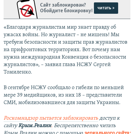
Сайт заблокирован?
читать >
Обойдите блокировку!
«Благодаря журналистам мир знает правду об
ужасах войны. Но журналист – не мишень! Мы
требуем безопасности и защиты прав журналистов
на прифронтовых территориях. Вот почему нам
нужна международная Конвенция о безопасности
журналистов», – заявил глава НСЖУ Сергей
Томиленко.
В сентябре НСЖУ сообщало о гибели по меньшей
мере 39 медийщиков, из них 18 – представители
СМИ, мобилизовавшиеся для защиты Украины.
Роскомнадзор пытается заблокировать
доступ к
сайту
Крым.Реалии
.
Беспрепятственно читать
Крым.Реалии мож
но с помощью
зеркального сайта: