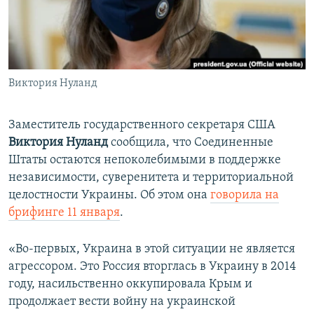
ПРИСОЕДИНЯЙТЕСЬ!
ПОБЕДИТЕЛЕЙ НЕ СУДЯТ?
КРЫМ.НЕПОКОРЕННЫЙ
ELIFBE
Виктория Нуланд
УКРАИНСКАЯ ПРОБЛЕМА КРЫМА
Все сайты RFE/RL
Заместитель государственного секретаря США
Виктория Нуланд
сообщила,
что
Соединенные
Штаты остаются непоколебимыми в поддержке
независимости, суверенитета и территориальной
целостности Украины. Об этом она
говорила на
брифинге 11 января
.
«Во-первых, Украина в этой ситуации не является
агрессором. Это Россия вторглась в Украину в 2014
году, насильственно оккупировала Крым и
продолжает вести войну на украинской