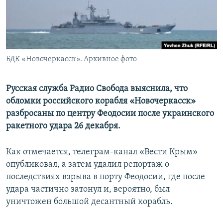
ПРИСОЕДИНЯЙТЕСЬ!
ПОБЕДИТЕЛЕЙ НЕ СУДЯТ?
КРЫМ.НЕПОКОРЕННЫЙ
ELIFBE
БДК «Новочеркасск». Архивное фото
УКРАИНСКАЯ ПРОБЛЕМА КРЫМА
Все сайты RFE/RL
Русская служба Радио Свобода выяснила, что
обломки российского корабля «Новочеркасск»
разбросаны по центру Феодосии после украинского
ракетного удара 26 декабря.
Как отмечается, телеграм-канал «Вести Крым»
опубликовал, а затем удалил репортаж о
последствиях взрыва в порту Феодосии, где после
удара частично затонул и, вероятно, был
уничтожен большой десантный корабль.