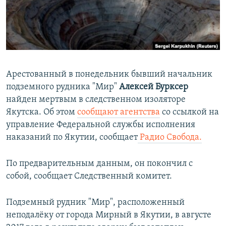
ПРИСОЕДИНЯЙТЕСЬ!
ПОБЕДИТЕЛЕЙ НЕ СУДЯТ?
КРЫМ.НЕПОКОРЕННЫЙ
ELIFBE
УКРАИНСКАЯ ПРОБЛЕМА КРЫМА
Арестованный в понедельник бывший начальник
Все сайты RFE/RL
подземного рудника "Мир"
Алексей Бурксер
найден мертвым в следственном изоляторе
Якутска. Об этом
сообщают агентства
со ссылкой на
управление Федеральной службы исполнения
наказаний по Якутии, сообщает
Радио Свобода.
По предварительным данным, он покончил с
собой, сообщает Следственный комитет.
Подземный рудник "Мир", расположенный
неподалёку от города Мирный в Якутии, в августе