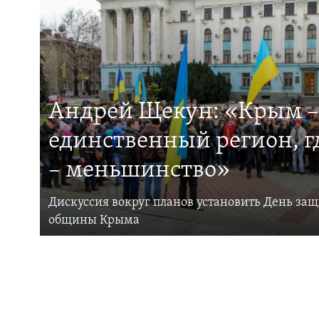
Андрей Щекун: «Крым –
единственный регион, 
– меньшинство»
Дискуссия вокруг планов установить День за
общины Крыма