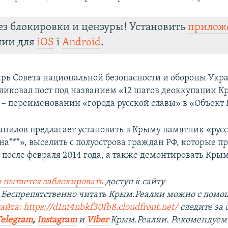
ез блокировки и цензуры! Установить
прилож
лии для
iOS
і
Android
.
арь Совета национальной безопасности и обороны Ук
ликовал пост под названием «12 шагов деоккупации К
– переименовании «города русской славы» в «Объект 
Данилов предлагает установить в Крыму памятник «ру
на***», выселить с полуострова граждан РФ, которые 
 после февраля 2014 года, а также демонтировать Кры
 пытается заблокировать
доступ к сайту
.
Беспрепятственно читать Крым.Реалии можно с пом
айта: https://d1nt4nbkf30fb8.cloudfront.net/
следите за
Telegram
,
Instagram
и
Viber
Крым.Реалии. Рекомендуем