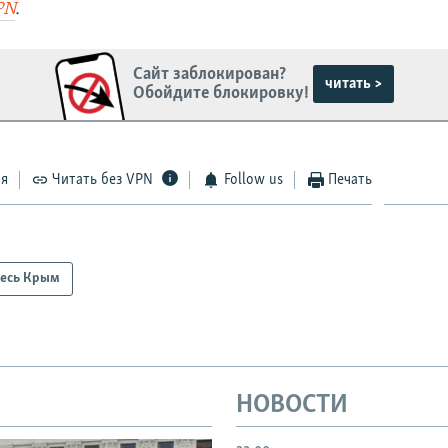
PN
.
Сайт заблокирован?
читать >
Обойдите блокировку!
ся
Читать без VPN
Follow us
Печать
есь Крым
НОВОСТИ