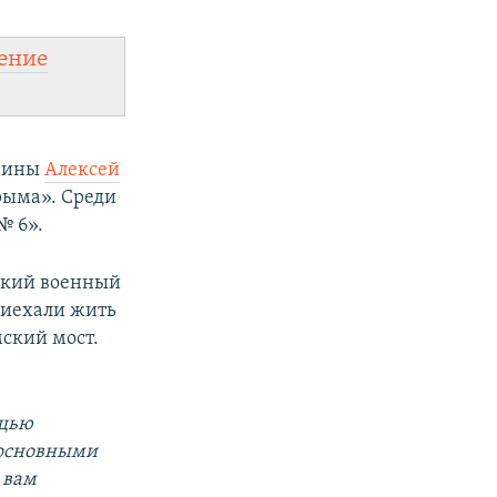
ение
раины
Алексей
рыма». Среди
№ 6».
сский военный
приехали жить
мский мост.
ощью
 основными
 вам