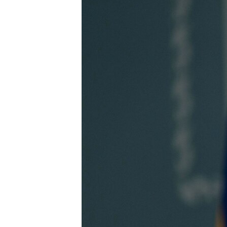
ПОБЕДИТЕЛЕЙ НЕ СУДЯТ?
КРЫМ.НЕПОКОРЕННЫЙ
ELIFBE
УКРАИНСКАЯ ПРОБЛЕМА КРЫМА