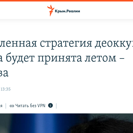
ленная стратегия деокк
 будет принята летом –
ва
 13:35
ся
Читать без VPN