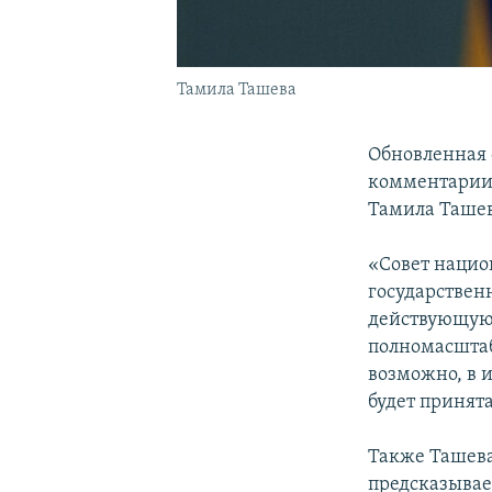
Тамила Ташева
Обновленная 
комментарии 
Тамила Ташев
«Совет нацио
государствен
действующую 
полномасштаб
возможно, в 
будет принята
Также Ташева
предсказывает