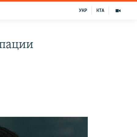
УКР
КТА
упации