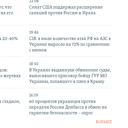
22:08
т, что
Сенат США поддержал расширение
на его
санкций против России и Ирана
19:46
а 20-40%
CIR: в июле количество атак РФ на АЗС в
Украине выросло на 72% по сравнению
с июнем
18:02
дом:
В Украине выдвинули обвинение судье,
 о жертвах
выносившего приговор бойцу ГУР МО
Украины, попавшего в плен в Крыму
16:59
н стадион,
60 процентов украинцев против
передачи России Донбасса в обмен на
гарантии безопасности – опрос
БОЛЬШЕ