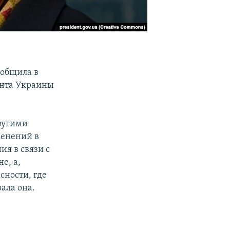
ообщила в
ента Украины
ругими
менений в
я в связи с
е, а,
сности, где
ала она.