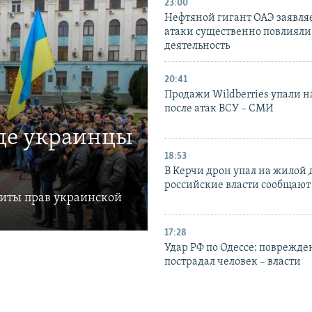
23:00
Нефтяной гигант ОАЭ заявляе
атаки существенно повлияли 
деятельность
20:41
Продажи Wildberries упали н
после атак ВСУ – СМИ
где украинцы
18:53
В Керчи дрон упал на жилой 
российские власти сообщают
щиты прав украинской
17:28
Удар РФ по Одессе: поврежде
пострадал человек – власти