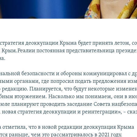
стратегия деоккупации Крыма будет принята летом, с
Крым.Реалии постоянная представительница презид
а.
нальной безопасности и обороны коммуницировал с д
ными органами, где попросил подать предложения из
редакцию. Планируется, что будут некоторые изменени
ным вторжением. Насколько мы понимаем, они в июн
июле планируют проводить заседание Совета нацбезопа
 новая стратегия деоккупации и реинтеграции», – сказ
 отметила, что в новой редакции деоккупация Крыма
ся раньше, чем это рассматривалось в 2021 году.