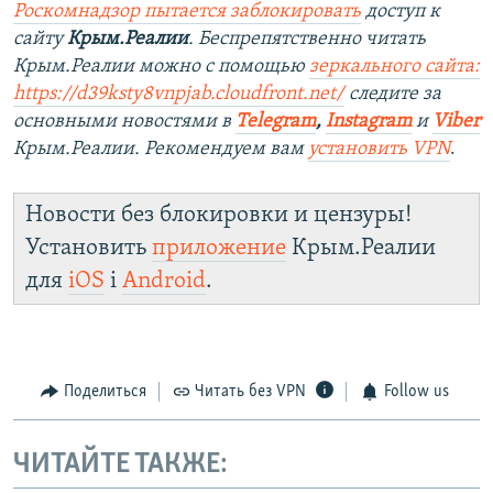
Роскомнадзор пытается заблокировать
доступ к
сайту
Крым.Реалии
. Беспрепятственно читать
Крым.Реалии можно с помощью
зеркального сайта:
https://d39ksty8vnpjab.cloudfront.net/
следите за
основными новостями в
Telegram
,
Instagram
и
Viber
Крым.Реалии. Рекомендуем вам
установить VPN
.
Новости без блокировки и цензуры!
Установить
приложение
Крым.Реалии
для
iOS
і
Android
.
Поделиться
Читать без VPN
Follow us
ЧИТАЙТЕ ТАКЖЕ: