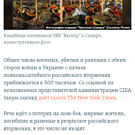
ПРИСОЕДИНЯЙТЕСЬ!
ПОБЕДИТЕЛЕЙ НЕ СУДЯТ?
КРЫМ.НЕПОКОРЕННЫЙ
ELIFBE
Кладбище наёмников ЧВК "Вагнер" в Самаре,
УКРАИНСКАЯ ПРОБЛЕМА КРЫМА
иллюстративное фото
Все сайты RFE/RL
Общее число военных, убитых и раненых с обеих
сторон войны в Украине с начала
полномасштабного российского вторжения
приближается к 500 тысячам. Со ссылкой на
неназванных представителей администрации США
такую оценку
даёт
газета The New York Times
.
Речь идёт о потерях на поле боя, мирные жители,
погибшие и раненые в результате российского
вторжения, в это число не входят.