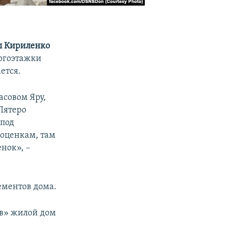
л Кириленко
ногоэтажки
ется.
асовом Яру,
Пятеро
 под
 оценкам, там
нок», –
ементов дома.
ов» жилой дом