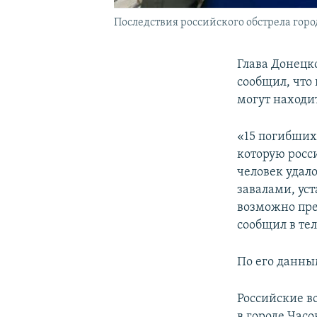
Последствия российского обстрела город
Глава Донецк
сообщил, что 
могут находи
«15 погибших
которую росс
человек удал
завалами, ус
возможно пре
сообщил в те
По его данны
Российские в
в городе Час