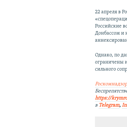
22 апреля в Р
«спецопераци
Российские в
Донбассом и 
аннексирован
Однако, по д
ограничены и
сильного соп
Роскомнадзор
Беспрепятст
https://krymr
в
Telegram
,
In