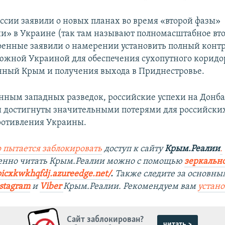
оссии заявили о новых планах во время «второй фазы»
и» в Украине (так там называют полномасштабное вт
оенные заявили о намерении установить полный контр
южной Украиной для обеспечения сухопутного коридо
ный Крым и получения выхода в Приднестровье.
анным западных разведок, российские успехи на Донба
 достигнуты значительными потерями для российских
ротивления Украины.
 пытается заблокировать
доступ к сайту
Крым.Реалии
.
венно читать Крым.Реалии можно с помощью
зеркально
oicxkwkhqfdj.azureedge.net/
.
Также следите за основны
stagram
и
Viber
Крым.Реалии. Рекомендуем вам
устан
Сайт заблокирован?
читать >