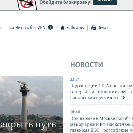
Обойдите блокировку!
ся
Читать без VPN
Follow us
Печать
НОВОСТИ
22:54
Под санкции США попали ку
генералы и компании, связа
поставками оружия из РФ
18:44
При взрыве в Москве погиб г
закрыть путь
майор армии РФ Плохотнюк и
главкома ВКС – российские 