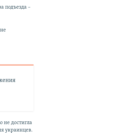
а подъезда –
 не
ржения
о не достигла
ия украинцев.