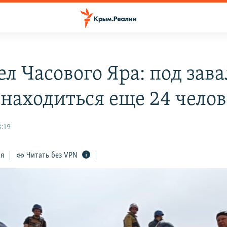
ел Часового Яра: под зав
 находиться еще 24 чело
:19
ся
Читать без VPN