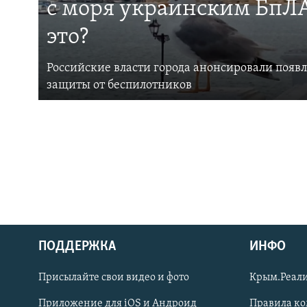
с моря украинским БпЛА
это?
Российские власти города анонсировали появ
защиты от беспилотников
ПОДДЕРЖКА
ИНФО
Українською
Присылайте свои видео и фото
Крым.Реали
Qırımtatar
Приложение для iOS и Андроид
Правила к