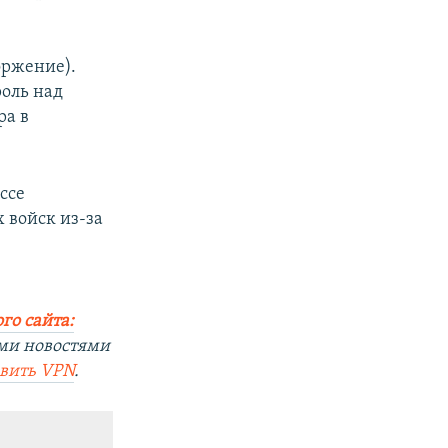
оржение).
оль над
ра в
ссе
 войск из-за
го сайта:
ми новостями
овить VPN
.