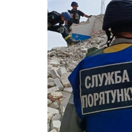
ПОБЕДИТЕЛЕЙ НЕ СУДЯТ?
КРЫМ.НЕПОКОРЕННЫЙ
ELIFBE
УКРАИНСКАЯ ПРОБЛЕМА КРЫМА