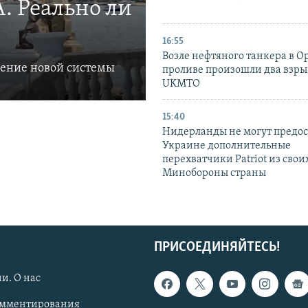
. Реально ли
16:55
Возле нефтяного танкера в 
ление новой системы
проливе произошли два взры
UKMTO
15:40
Нидерланды не могут предос
Украине дополнительные
перехватчики Patriot из своих
Минобороны страны
ПРИСОЕДИНЯЙТЕСЬ!
и. О нас
омментирования