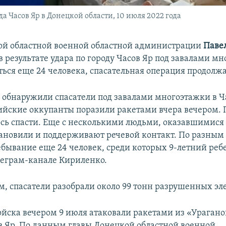
а Часов Яр в Донецкой области, 10 июля 2022 года
ой областной военной областной администрации
Паве
в результате удара по городу Часов Яр под завалами м
ться еще 24 человека, спасательная операция продолжа
 обнаружили спасатели под завалами многоэтажки в Ч
ийские оккупанты поразили ракетами вчера вечером. 
ось спасти. Еще с несколькими людьми, оказавшимися
тановили и поддерживают речевой контакт. По разным
бывание еще 24 человек, среди которых 9-летний ребе
леграм-канале Кириленко.
м, спасатели разобрали около 99 тонн разрушенных эл
ойска вечером 9 июля атаковали ракетами из «Ураган
ов Яр. По данным главы Донецкой областной военной