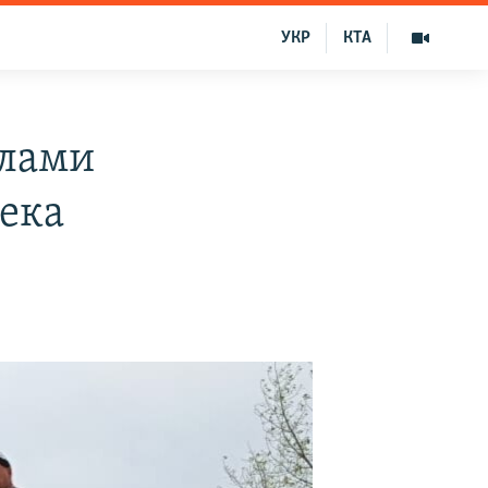
УКР
КТА
алами
века