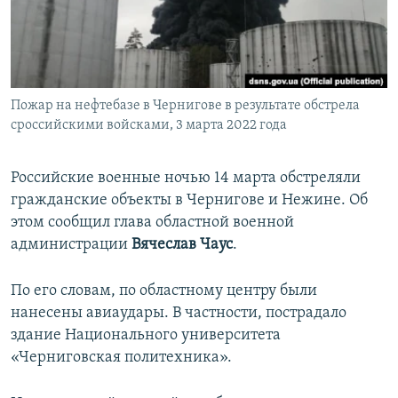
ПРИСОЕДИНЯЙТЕСЬ!
ПОБЕДИТЕЛЕЙ НЕ СУДЯТ?
КРЫМ.НЕПОКОРЕННЫЙ
ELIFBE
Пожар на нефтебазе в Чернигове в результате обстрела
УКРАИНСКАЯ ПРОБЛЕМА КРЫМА
сроссийскими войсками, 3 марта 2022 года
Все сайты RFE/RL
Российские военные ночью 14 марта обстреляли
гражданские объекты в Чернигове и Нежине. Об
этом сообщил глава областной военной
администрации
Вячеслав Чаус
.
По его словам, по областному центру были
нанесены авиаудары. В частности, пострадало
здание Национального университета
«Черниговская политехника».