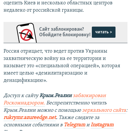
оцепить Киев и несколько областных центров
недалеко от российской границы.
Сайт заблокирован?
читать >
Обойдите блокировку!
Россия отрицает, что ведет против Украины
захватническую войну на ее территории и
называет это «специальной операцией», которая
имеет целью «демилитаризацию и
денацификацию».
Доступ к сайту
Крым.Реалии
заблокирован
Роскомнадзором.
Беспрепятственно читать
Крым.Реалии можно с помощью
зеркального сайта
:
rukrymr.azureedge.net
.
Также следите за
основными событиями в
Telegram
и
Instagram