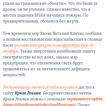
упали на гражданские объекты». Что это были за
дроны, он не уточнил. Однако известно, что в
местах падения БПЛА начались пожары. По
предварительным, обошлось без жертв.
Тем временем мэр Киева Виталий Кличко сообщил
о полном восстановлении водоснабжения в столице
после
российских ударов по инфраструктуре 31
октября
. Также энергетики возобновили подачу
электричества во все дома, однако мэр
предупредил, что отключения света будут
продолжаться из-за значительного дефицита
мощностей.
Роскомнадзор пытается заблокировать
доступ к
сайту
Крым.Реалии
.
Беспрепятственно читать
Крым.Реалии можно с помощью
зеркального сайта:
https://d1axlkqxm41y9z.cloudfront.net/
. ​
Также