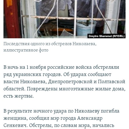
ПРИСОЕДИНЯЙТЕСЬ!
ПОБЕДИТЕЛЕЙ НЕ СУДЯТ?
КРЫМ.НЕПОКОРЕННЫЙ
ELIFBE
УКРАИНСКАЯ ПРОБЛЕМА КРЫМА
Все сайты RFE/RL
Последствия одного из обстрелов Николаева,
иллюстративное фото
В ночь на 1 ноября российские войска обстреляли
ряд украинских городов. Об ударах сообщают
власти Николаева, Днепропетровской и Полтавской
областей. Повреждены многоэтажные жилые дома,
есть жертвы.
В результате ночного удара по Николаеву погибла
женщина, сообщил мэр города Александр
Сенкевич. Обстрелы, по словам мэра, начались