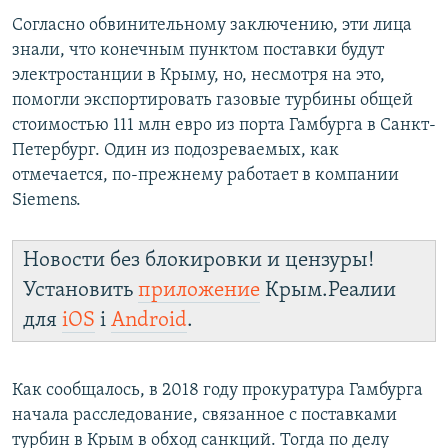
ПРИСОЕДИНЯЙТЕСЬ!
ПОБЕДИТЕЛЕЙ НЕ СУДЯТ?
Согласно обвинительному заключению, эти лица
знали, что конечным пунктом поставки будут
КРЫМ.НЕПОКОРЕННЫЙ
электростанции в Крыму, но, несмотря на это,
ELIFBE
помогли экспортировать газовые турбины общей
стоимостью 111 млн евро из порта Гамбурга в Санкт-
УКРАИНСКАЯ ПРОБЛЕМА КРЫМА
Петербург. Один из подозреваемых, как
Все сайты RFE/RL
отмечается, по-прежнему работает в компании
Siemens.
Новости без блокировки и цензуры!
Установить
приложение
Крым.Реалии
для
iOS
і
Android
.
Как сообщалось, в 2018 году прокуратура Гамбурга
начала расследование, связанное с поставками
турбин в Крым в обход санкций. Тогда по делу