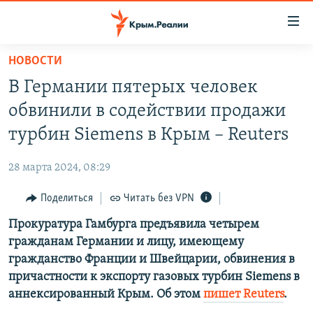
Доступность
ссылки
Вернуться
НОВОСТИ
к
НОВОСТИ
В Германии пятерых человек
основному
СПЕЦПРОЕКТЫ
содержанию
обвинили в содействии продажи
ВОДА
Вернутся
ГРУЗ 200
турбин Siemens в Крым – Reuters
к
ИСТОРИЯ
КАРТА ВОЕННЫХ ОБЪЕКТОВ КРЫМА
главной
28 марта 2024, 08:29
ЕЩЕ
11 ЛЕТ ОККУПАЦИИ КРЫМА. 11 ИСТОРИЙ СОПРОТИВЛЕНИЯ
навигации
Вернутся
Поделиться
Читать без VPN
РАДІО СВОБОДА
ИНТЕРАКТИВ
к
Прокуратура Гамбурга предъявила четырем
КАК ОБОЙТИ БЛОКИРОВКУ
ИНФОГРАФИКА
поиску
гражданам Германии и лицу, имеющему
ТЕЛЕПРОЕКТ КРЫМ.РЕАЛИИ
гражданство Франции и Швейцарии, обвинения в
Українською
причастности к экспорту газовых турбин Siemens в
СОВЕТЫ ПРАВОЗАЩИТНИКОВ
Qırımtatar
аннексированный Крым. Об этом
пишет Reuters
.
ПРОПАВШИЕ БЕЗ ВЕСТИ