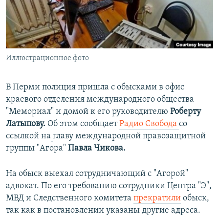
ПРИСОЕДИНЯЙТЕСЬ!
ПОБЕДИТЕЛЕЙ НЕ СУДЯТ?
КРЫМ.НЕПОКОРЕННЫЙ
ELIFBE
Иллюстрационное фото
УКРАИНСКАЯ ПРОБЛЕМА КРЫМА
Все сайты RFE/RL
В Перми полиция пришла с обысками в офис
краевого отделения международного общества
"Мемориал" и домой к его руководителю
Роберту
Латыпову.
Об этом сообщает
Радио Свобода
со
ссылкой на
главу международной правозащитной
группы "Агора"
Павла Чикова.
На обыск выехал сотрудничающий с "Агорой"
адвокат. По его требованию сотрудники Центра "Э",
МВД и Следственного комитета
прекратили
обыск,
так как в постановлении указаны другие адреса.​