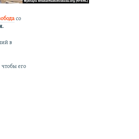
вобода
со
я.
лий в
 чтобы его