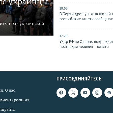
где украинцы
18:53
В Керчи дрон упал на жилой 
российские власти сообщают
щиты прав украинской
17:28
Удар РФ по Одессе: поврежде
пострадал человек – власти
ПРИСОЕДИНЯЙТЕСЬ!
и. О нас
омментирования
опирайта