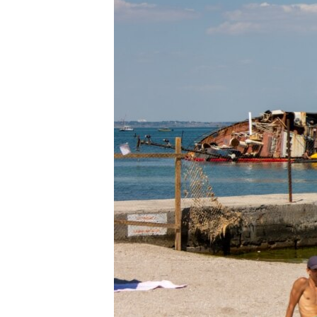
ПОБЕДИТЕЛЕЙ НЕ СУДЯТ?
КРЫМ.НЕПОКОРЕННЫЙ
ELIFBE
УКРАИНСКАЯ ПРОБЛЕМА КРЫМА