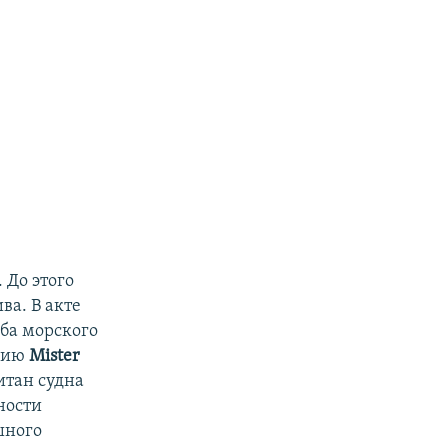
 До этого
ва. В акте
жба морского
анию
Mister
итан судна
ности
шного