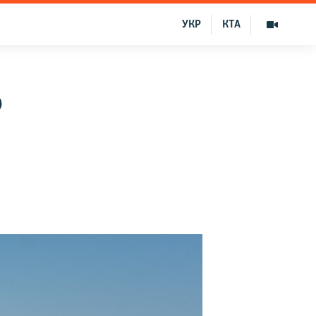
УКР
КТА
о