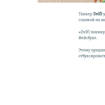
Танкер
Delfi
у
ссылкой на 
«Delfi покин
Фейсбуке.
Этому предше
отбуксироват