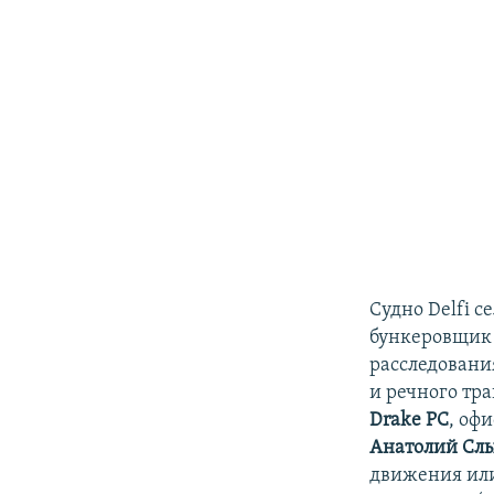
Судно Delfi с
бункеровщик 
расследовани
и речного тр
Drake PC
, оф
Анатолий Сл
движения или