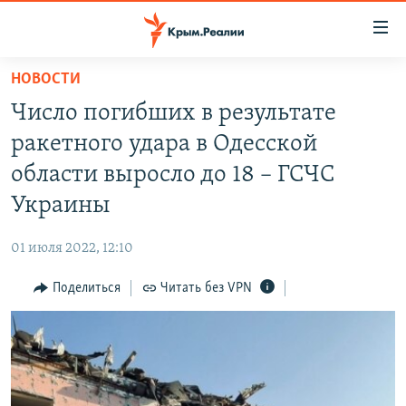
Доступность
ссылки
Вернуться
НОВОСТИ
к
НОВОСТИ
Число погибших в результате
основному
СПЕЦПРОЕКТЫ
содержанию
ракетного удара в Одесской
ВОДА
Вернутся
ГРУЗ 200
области выросло до 18 – ГСЧС
к
ИСТОРИЯ
КАРТА ВОЕННЫХ ОБЪЕКТОВ КРЫМА
Украины
главной
ЕЩЕ
11 ЛЕТ ОККУПАЦИИ КРЫМА. 11 ИСТОРИЙ СОПРОТИВЛЕНИЯ
навигации
01 июля 2022, 12:10
Вернутся
РАДІО СВОБОДА
ИНТЕРАКТИВ
к
Поделиться
Читать без VPN
КАК ОБОЙТИ БЛОКИРОВКУ
ИНФОГРАФИКА
поиску
ТЕЛЕПРОЕКТ КРЫМ.РЕАЛИИ
Українською
СОВЕТЫ ПРАВОЗАЩИТНИКОВ
Qırımtatar
ПРОПАВШИЕ БЕЗ ВЕСТИ