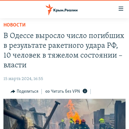
Доступность
ссылки
Вернуться
НОВОСТИ
к
НОВОСТИ
В Одессе выросло число погибших
основному
СПЕЦПРОЕКТЫ
содержанию
в результате ракетного удара РФ,
ВОДА
Вернутся
ГРУЗ 200
10 человек в тяжелом состоянии –
к
ИСТОРИЯ
КАРТА ВОЕННЫХ ОБЪЕКТОВ КРЫМА
власти
главной
ЕЩЕ
11 ЛЕТ ОККУПАЦИИ КРЫМА. 11 ИСТОРИЙ СОПРОТИВЛЕНИЯ
навигации
15 марта 2024, 16:55
Вернутся
РАДІО СВОБОДА
ИНТЕРАКТИВ
к
Поделиться
Читать без VPN
КАК ОБОЙТИ БЛОКИРОВКУ
ИНФОГРАФИКА
поиску
ТЕЛЕПРОЕКТ КРЫМ.РЕАЛИИ
Українською
СОВЕТЫ ПРАВОЗАЩИТНИКОВ
Qırımtatar
ПРОПАВШИЕ БЕЗ ВЕСТИ