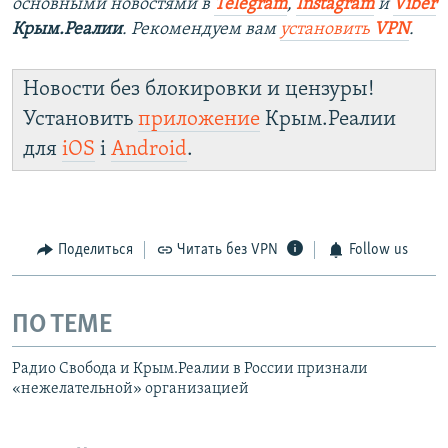
основными новостями в
Telegram
,
Instagram
и
Viber
Крым.Реалии
. Рекомендуем вам
установить
VPN
.
Новости без блокировки и цензуры!
Установить
приложение
Крым.Реалии
для
iOS
і
Android
.
Поделиться
Читать без VPN
Follow us
ПО ТЕМЕ
Радио Свобода и Крым.Реалии в России признали
«нежелательной» организацией