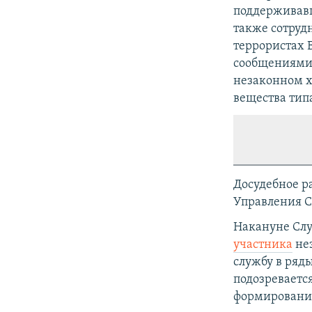
поддерживавш
также сотруд
террористах 
сообщениями
незаконном х
вещества типа
Досудебное р
Управления С
Накануне Сл
участника
нез
службу в ряд
подозреваетс
формировани