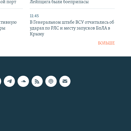
кой порт
Лейпцига были боеприпасы
11:45
ктивную
В Генеральном штабе ВСУ отчитались об
уры
ударах по РЛС и месту запусков БпЛА в
в
Крыму
БОЛЬШЕ