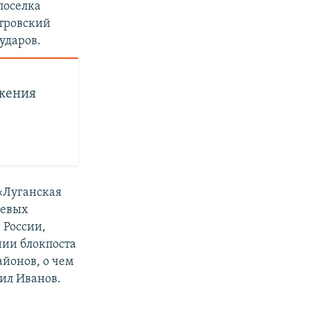
поселка
стровский
ударов.
ржения
«Луганская
оевых
 России,
нии блокпоста
айонов, о чем
вил Иванов.
,