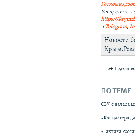
Роскомнадзор
Беспрепятств
https://krymr
в
Telegram
,
In
Новости б
Крым.Реа
Поделить
ПО ТЕМЕ
СБУ: с начала 
«Концлагеря дл
«Тактика Росси