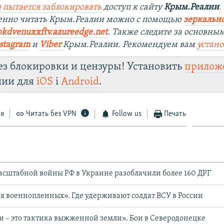
 пытается заблокировать
доступ к сайту
Крым.Реалии
.
енно читать Крым.Реалии можно с помощью
зеркально
bkdvenuxxftv.azureedge.net
.
Также следите за основны
stagram
и
Viber
Крым.Реалии. Рекомендуем вам
устан
ез блокировки и цензуры! Установить
прилож
лии для
iOS
і
Android
.
ся
Читать без VPN
Follow us
Печать
масштабной войны РФ в Украине разоблачили более 160 ДРГ
я военнопленных». Где удерживают солдат ВСУ в России
и – это тактика выжженной земли». Бои в Северодонецке