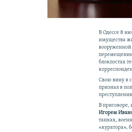
В Одессе 8 и
имущества жи
вооруженной 
перемещении 
блокпостах т
корреспонде
Свою вину в 
признал в по
преступления.
В приговоре,
Игорем Иван
танках, воен
«куратора», 