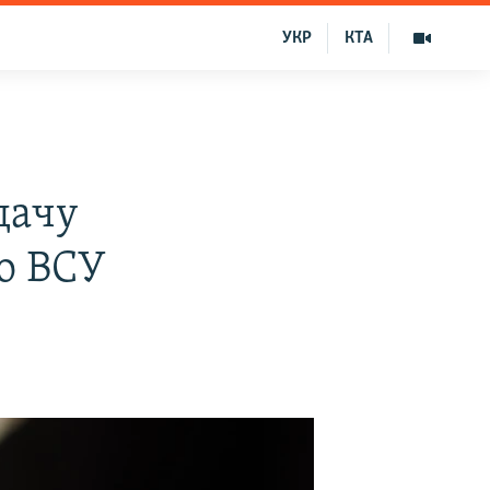
УКР
КТА
дачу
о ВСУ