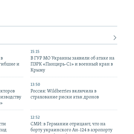
15:15
 в
В ГУР МО Украины заявили об атаке на
огибшие и
ПЗРК «Панцирь-С1» и военный кран в
Крыму
13:50
екторов
Россия: Wildberries включила в
оизводству
страхование риски атак дронов
р»
12:52
сти
СМИ: в Германии отрицают, что на
под
борту украинского Ан-124 в аэропорту