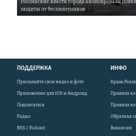
Российские власти города анонсировали появ
защиты от беспилотников
ПОДДЕРЖКА
ИНФО
Українською
Присылайте свои видео и фото
Крым.Реали
Qırımtatar
Приложение для iOS и Андроид
Правила к
Подписаться
Правила к
ПРИСОЕДИНЯЙТЕСЬ!
Радио
Обратная с
RSS / Podcast
Вакансии