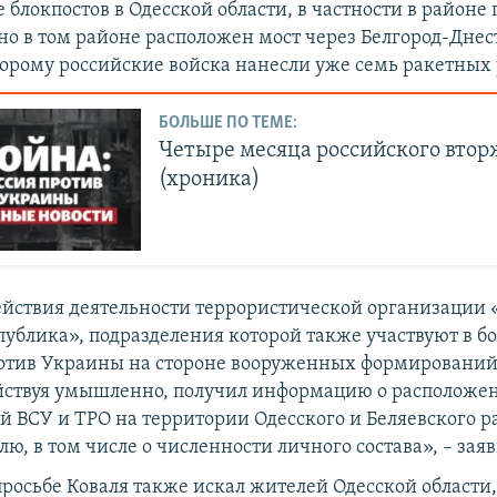
блокпостов в Одесской области, в частности в районе 
но в том районе расположен мост через Белгород-Дне
торому российские войска нанесли уже семь ракетных 
БОЛЬШЕ ПО ТЕМЕ:
Четыре месяца российского вто
(хроника)
ействия деятельности террористической организации 
публика», подразделения которой также участвуют в б
отив Украины на стороне вооруженных формирований
ействуя умышленно, получил информацию о расположе
й ВСУ и ТРО на территории Одесского и Беляевского р
ю, в том числе о численности личного состава», – зая
просьбе Коваля также искал жителей Одесской области