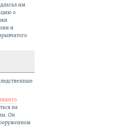
едлагал им
ацию о
ыми
нии и
зрывчатого
 следственные
ывшего
ться на
ны. Он
 вооруженном