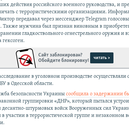
их действия российского военного руководства, и пр
ничать с террористическими организациями. Информ
Виктор передавал через мессенджер Telegram голосов
. Также мужчина был признан виновным в приобрете
ранении гладкоствольного огнестрельного оружия и в
 гексоген.
Сайт заблокирован?
читать >
Обойдите блокировку!
асследование в уголовном производстве осуществляли
БУ в Одесской области.
ужба безопасности Украины
сообщила о задержании б
аконной группировки «ДНР», который пытался устрои
ы десантно-штурмовых войск Вооруженных сил Украи
я в участии в террористической группе и незаконном
и.