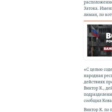
расположение 
Затока. Имен
лиман, по ко
«С целью сод
народная рес
действиях пр
Виктор К., д
подразделени
сообщил Ковал
Виктор К. по 