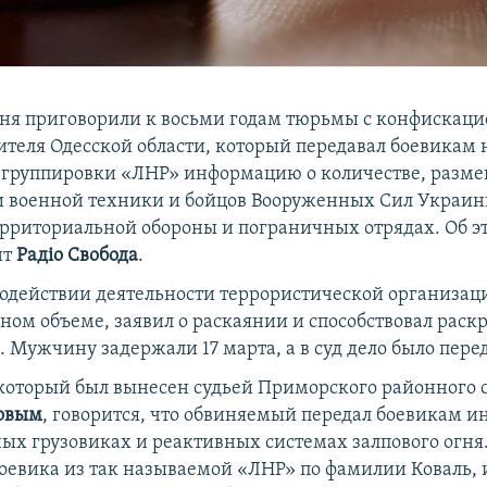
юня приговорили к восьми годам тюрьмы с конфискаци
теля Одесской области, который передавал боевикам
группировки «ЛНР» информацию о количестве, разм
военной техники и бойцов Вооруженных Сил Украин
ерриториальной обороны и пограничных отрядах. Об э
нт
Радіо Свобода
.
содействии деятельности террористической организа
лном объеме, заявил о раскаянии и способствовал рас
 Мужчину задержали 17 марта, а в суд дело было перед
 который был вынесен судьей Приморского районного 
овым
, говорится, что обвиняемый передал боевикам 
ных грузовиках и реактивных системах залпового огня.
боевика из так называемой «ЛНР» по фамилии Коваль, 