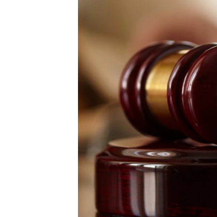
ПОБЕДИТЕЛЕЙ НЕ СУДЯТ?
КРЫМ.НЕПОКОРЕННЫЙ
ELIFBE
УКРАИНСКАЯ ПРОБЛЕМА КРЫМА