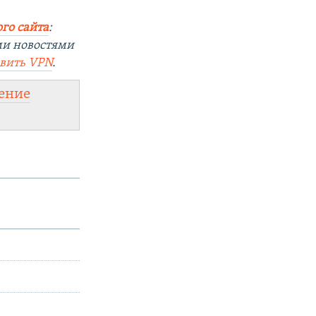
го сайта
:
ми новостями
овить
VPN
.
ение