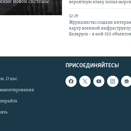
ление новой системы
вероятную атаку попал морс
12:29
Журналисты создали интера
карту военной инфраструкт
Беларуси – в ней 150 объекто
ПРИСОЕДИНЯЙТЕСЬ!
и. О нас
омментирования
опирайта
вязь