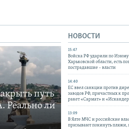
НОВОСТИ
15:47
Войска РФ ударили по Изюму
Харьковской области, есть п
пострадавшие – власти
14:40
ЕС ввел санкции против дир
закрыть путь
заводов РФ, причастных к пр
ракет «Сармат» и «Исканде
. Реально ли
13:09
В Ялте МЧС и российские вла
призывают покинуть пляжи, 