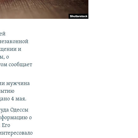
ей
 незаконной
ещении и
ы, о
том сообщает
ции мужчина
крытию
ано 4 мая.
суда Одессы
информацию о
 Его
интересовало