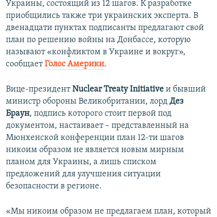
Украины, состоящий из 12 шагов. К разработке
ПРИСОЕДИНЯЙТЕСЬ!
ПОБЕДИТЕЛЕЙ НЕ СУДЯТ?
приобщились также три украинских эксперта. В
КРЫМ.НЕПОКОРЕННЫЙ
двенадцати пунктах подписанты предлагают свой
план по решению войны на Донбассе, которую
ELIFBE
называют «конфликтом в Украине и вокруг»,
УКРАИНСКАЯ ПРОБЛЕМА КРЫМА
сообщает
Голос Америки
.
Все сайты RFE/RL
Вице-президент
Nuclear Treaty Initiative
и бывший
министр обороны Великобритании, лорд
Дез
Браун
, подпись которого стоит первой под
документом, настаивает – представленный на
Мюнхенской конференции план 12-ти шагов
никоим образом не является новым мирным
планом для Украины, а лишь списком
предложений для улучшения ситуации
безопасности в регионе.
«Мы никоим образом не предлагаем план, который