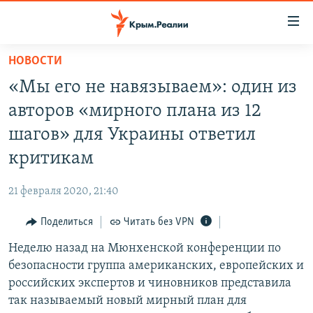
Доступность
ссылки
Вернуться
НОВОСТИ
к
НОВОСТИ
«Мы его не навязываем»: один из
основному
СПЕЦПРОЕКТЫ
содержанию
авторов «мирного плана из 12
ВОДА
Вернутся
ГРУЗ 200
шагов» для Украины ответил
к
ИСТОРИЯ
КАРТА ВОЕННЫХ ОБЪЕКТОВ КРЫМА
критикам
главной
ЕЩЕ
11 ЛЕТ ОККУПАЦИИ КРЫМА. 11 ИСТОРИЙ СОПРОТИВЛЕНИЯ
навигации
21 февраля 2020, 21:40
Вернутся
РАДІО СВОБОДА
ИНТЕРАКТИВ
к
Поделиться
Читать без VPN
КАК ОБОЙТИ БЛОКИРОВКУ
ИНФОГРАФИКА
поиску
Неделю назад на Мюнхенской конференции по
ТЕЛЕПРОЕКТ КРЫМ.РЕАЛИИ
Українською
безопасности группа американских, европейских и
СОВЕТЫ ПРАВОЗАЩИТНИКОВ
российских экспертов и чиновников представила
Qırımtatar
так называемый новый мирный план для
ПРОПАВШИЕ БЕЗ ВЕСТИ