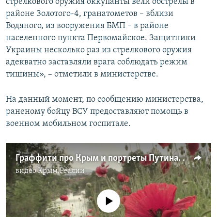
стрелкового оружия оккупанты вели обстрелы в
районе Золотого-4, гранатометов – вблизи
Водяного, из вооружения БМП – в районе
населенного пункта Первомайское. Защитники
Украины несколько раз из стрелкового оружия
адекватно заставляли врага соблюдать режим
тишины», – отметили в министерстве.
На данный момент, по сообщению министерства,
раненому бойцу ВСУ предоставляют помощь в
военном мобильном госпитале.
Граффити про Крым и портреты Путина. Повторит ли Донбасс судьбу Косово? (видео)
видео
Крым.Реалии
No media source currently available