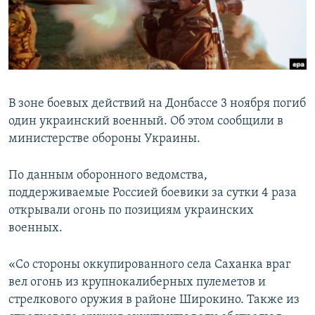
ПРИСОЕДИНЯЙТЕСЬ!
ПОБЕДИТЕЛЕЙ НЕ СУДЯТ?
КРЫМ.НЕПОКОРЕННЫЙ
ELIFBE
УКРАИНСКАЯ ПРОБЛЕМА КРЫМА
В зоне боевых действий на Донбассе 3 ноября погиб
Все сайты RFE/RL
один украинский военный. Об этом сообщили в
министерстве обороны Украины.
По данным оборонного ведомства,
поддерживаемые Россией боевики за сутки 4 раза
открывали огонь по позициям украинских
военных.
«Со стороны оккупированного села Саханка враг
вел огонь из крупнокалиберных пулеметов и
стрелкового оружия в районе Широкино. Также из