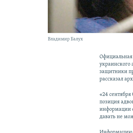
Владимир Балух
Официальная 
украинского 
защитники пр
рассказал а
«24 сентября
позиция адво
информации о
давать не мо
Информацию о