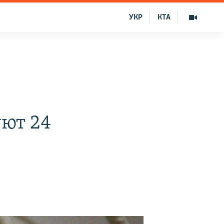
УКР
КТА
уют 24