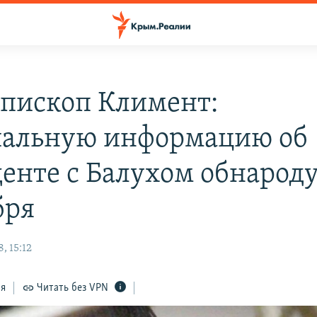
пископ Климент:
альную информацию об
енте с Балухом обнарод
бря
, 15:12
ся
Читать без VPN