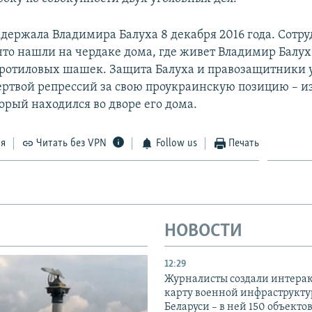
адержала Владимира Балуха 8 декабря 2016 года. Сотр
что нашли на чердаке дома, где живет Владимир Балух
тротиловых шашек. Защита Балуха и правозащитники 
жертвой репрессий за свою проукраинскую позицию – из
орый находился во дворе его дома.
ся
Читать без VPN
Follow us
Печать
НОВОСТИ
12:29
Журналисты создали интера
карту военной инфраструкт
Беларуси – в ней 150 объекто