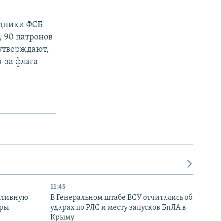
удники ФСБ
, 90 патронов
утверждают,
-за флага
11:45
ктивную
В Генеральном штабе ВСУ отчитались об
уры
ударах по РЛС и месту запусков БпЛА в
в
Крыму