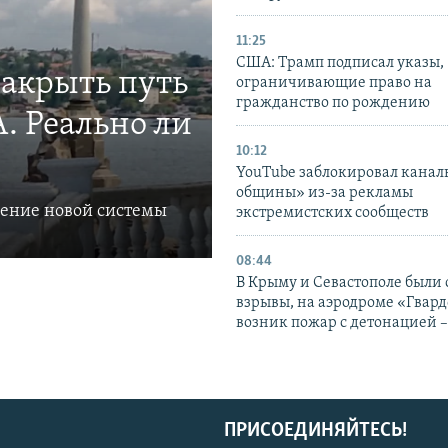
11:25
США: Трамп подписал указы,
закрыть путь
ограничивающие право на
гражданство по рождению
. Реально ли
10:12
YouTube заблокировал канал
общины» из-за рекламы
ление новой системы
экстремистских сообществ
08:44
В Крыму и Севастополе были
взрывы, на аэродроме «Гвар
возник пожар с детонацией 
ПРИСОЕДИНЯЙТЕСЬ!