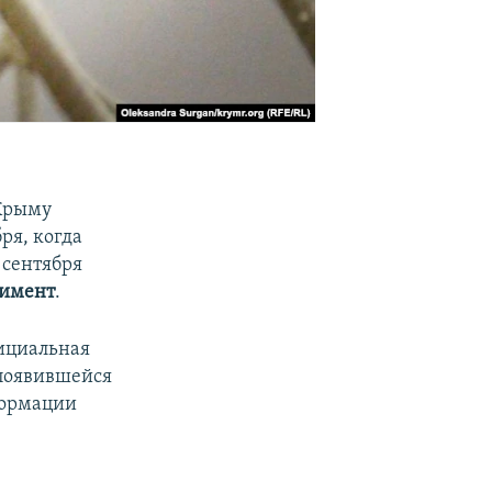
 Крыму
ря, когда
 сентября
имент
.
фициальная
 появившейся
формации
а