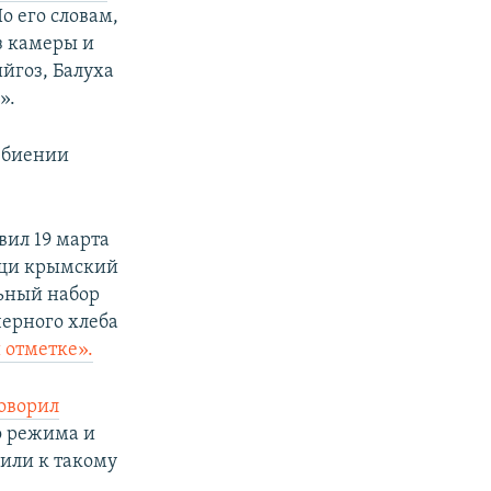
По его словам,
з камеры и
ийгоз, Балуха
».
избиении
вил 19 марта
пищи крымский
ьный набор
черного хлеба
 отметке».
оворил
о режима и
рили к такому