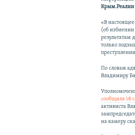
Крым.Реалии
«В настоящее
(об избиении
результатам 
только подза
преступлении,
По словам адв
Владимиру Ба
Уполномочен
сообщила 18 
активиста Вл
зампредседат
на камеру ска