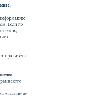
Динзе
.
у информацию
ом. Если по
ственно,
ние о
 отправится к
нисова
краинского
з, «заставили