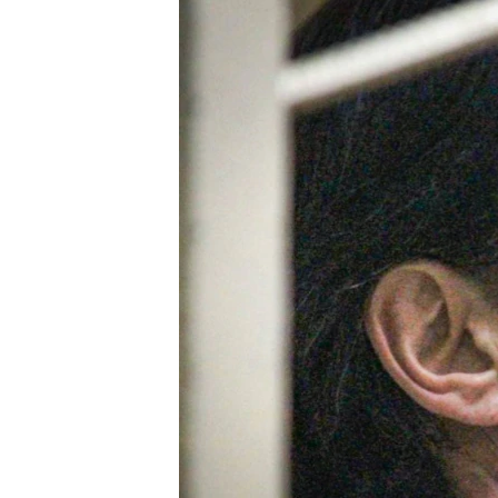
ПОБЕДИТЕЛЕЙ НЕ СУДЯТ?
КРЫМ.НЕПОКОРЕННЫЙ
ELIFBE
УКРАИНСКАЯ ПРОБЛЕМА КРЫМА