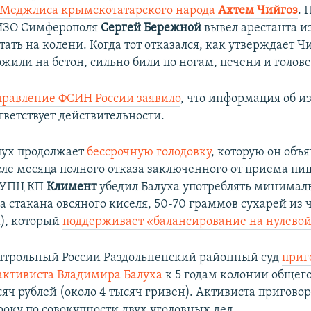
 Меджлиса крымскотатарского народа
Ахтем Чийгоз
. 
ИЗО Симферополя
Сергей Бережной
вывел арестанта и
тать на колени. Когда тот отказался, как утверждает Ч
жили на бетон, сильно били по ногам, печени и голове
правление ФСИН России заявило
, что информация об 
тветствует действительности.
лух продолжает
бессрочную голодовку
, которую он объя
осле месяца полного отказа заключенного от приема 
 УПЦ КП
Климент
убедил Балуха употреблять минимал
а стакана овсяного киселя, 50-70 граммов сухарей из 
м), который
поддерживает «балансирование на нулевой
нтрольный России Раздольненский районный суд
приг
активиста Владимира Балуха
к 5 годам колонии общег
яч рублей (около 4 тысяч гривен). Активиста пригово
оку по совокупности двух уголовных дел.