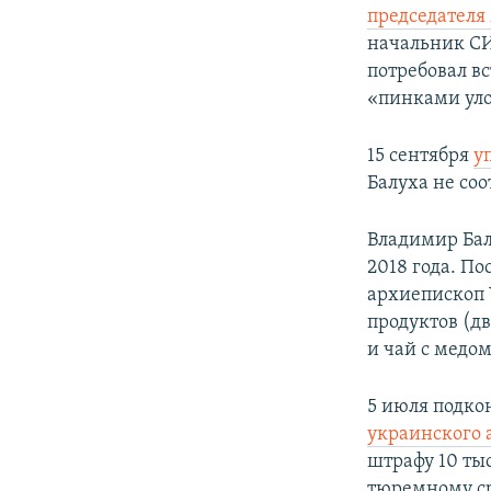
председателя
начальник С
потребовал вс
«пинками уло
15 сентября
у
Балуха не соо
Владимир Ба
2018 года. П
архиепископ
продуктов (дв
и чай с медо
5 июля подко
украинского 
штрафу 10 тыс
тюремному ср