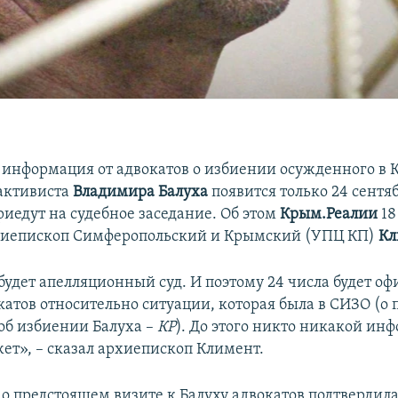
информация от адвокатов о избиении осужденного в
активиста
Владимира Балуха
появится только 24 сентяб
иедут на судебное заседание. Об этом
Крым.Реалии
18
рхиепископ Симферопольский и Крымский (УПЦ КП)
Кл
 будет апелляционный суд. И поэтому 24 числа будет о
катов относительно ситуации, которая была в СИЗО (о
б избиении Балуха –
КР
). До этого никто никакой ин
жет», – сказал архиепископ Климент.
 предстоящем визите к Балуху адвокатов подтвердил