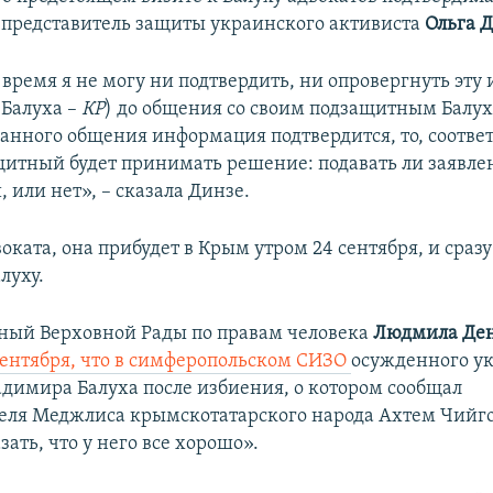
представитель защиты украинского активиста
Ольга 
 время я не могу ни подтвердить, ни опровергнуть эт
 Балуха –
КР
) до общения со своим подзащитным Балух
данного общения информация подтвердится, то, соответ
щитный будет принимать решение: подавать ли заявле
 или нет», – сказала Динзе.
оката, она прибудет в Крым утром 24 сентября, и сразу
луху.
ный Верховной Рады по правам человека
Людмила Де
сентября, что в симферопольском СИЗО
осужденного у
адимира Балуха после избиения, о котором сообщал
еля Меджлиса крымскотатарского народа Ахтем Чийго
зать, что у него все хорошо».