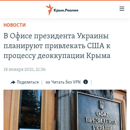
Доступность
ссылки
Вернуться
НОВОСТИ
к
НОВОСТИ
В Офисе президента Украины
основному
СПЕЦПРОЕКТЫ
содержанию
планируют привлекать США к
ВОДА
Вернутся
ГРУЗ 200
процессу деоккупации Крыма
к
ИСТОРИЯ
КАРТА ВОЕННЫХ ОБЪЕКТОВ КРЫМА
главной
18 января 2021, 21:36
ЕЩЕ
11 ЛЕТ ОККУПАЦИИ КРЫМА. 11 ИСТОРИЙ СОПРОТИВЛЕНИЯ
навигации
Вернутся
Поделиться
Читать без VPN
РАДІО СВОБОДА
ИНТЕРАКТИВ
к
КАК ОБОЙТИ БЛОКИРОВКУ
ИНФОГРАФИКА
поиску
ТЕЛЕПРОЕКТ КРЫМ.РЕАЛИИ
Українською
СОВЕТЫ ПРАВОЗАЩИТНИКОВ
Qırımtatar
ПРОПАВШИЕ БЕЗ ВЕСТИ