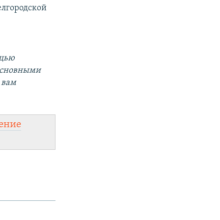
елгородской
ощью
 основными
 вам
ение