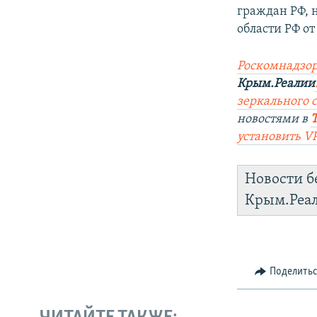
граждан РФ, 
области РФ о
Роскомнадзор
Крым.Реалии
зеркального с
новостями в
установить V
Новости б
Крым.Реа
Поделить