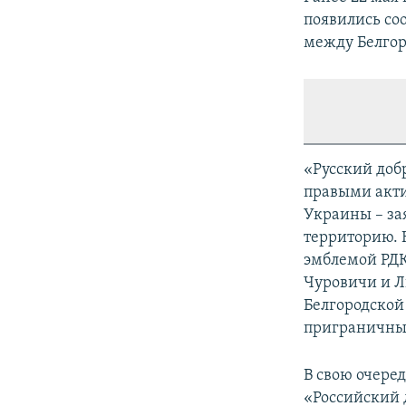
появились со
между Белгор
«Русский доб
правыми акти
Украины – за
территорию. 
эмблемой РДК
Чуровичи и Л
Белгородской
приграничных
В свою очере
«Российский 