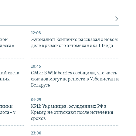
12:08
ухой
Журналист Есипенко рассказал о новом
десса»
деле крымского автомеханика Шведа
10:45
ний света
СМИ: В Wildberries сообщили, что часть
ания
складов могут перенести в Узбекистан и
Беларусь
09:29
отники
КРЦ: Украинцев, осужденных РФ в
лота» у
Крыму, не отпускают после истечения
сроков
23:00