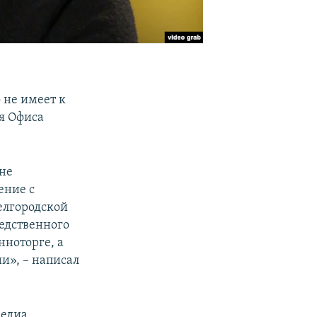
 не имеет к
я Офиса
не
ение с
елгородской
редственного
нноторге, а
и», – написал
медиа