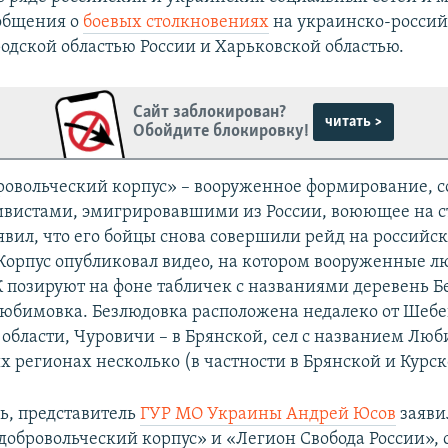
общения о
боевых столкновениях
на украинско-россий
одской областью России и Харьковской областью.
Сайт заблокирован?
читать >
Обойдите блокировку!
ровольческий корпус» – вооруженное формирование, с
вистами, эмигрировавшими из России, воюющее на с
явил, что его бойцы снова совершили рейд на российс
Корпус опубликовал видео, на котором вооруженные л
 позируют на фоне табличек с названиями деревень Б
юбимовка. Безлюдовка расположена недалеко от Шебе
 области, Чуровичи – в Брянской, сел с названием Люб
 регионах несколько (в частности в Брянской и Курско
дь, представитель
ГУР МО Украины Андрей Юсов
заявил
добровольческий корпус» и «Легион Свобода России», 