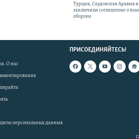
Турция, Саудовская Аравия 
заключили соглашение о вз
обороне
ПРИСОЕДИНЯЙТЕСЬ!
и. О нас
омментирования
опирайта
вязь
ащиты персональных данных
U