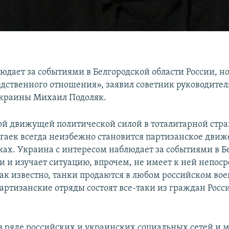
юдает за событиями в Белгородской области России, но
дственного отношения», заявил советник руководител
Украины Михаил Подоляк.
й движущей политической силой в тоталитарной стра
гаек всегда неизбежно становится партизанское движ
ках. Украина с интересом наблюдает за событиями в Б
и и изучает ситуацию, впрочем, не имеет к ней непос
ак известно, танки продаются в любом российском вое
артизанские отряды состоят все-таки из граждан Росси
.
 в ряде российских и украинских социальных сетей и 