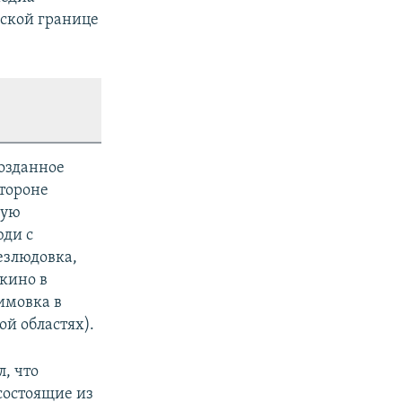
ской границе
озданное
тороне
кую
юди с
езлюдовка,
кино в
имовка в
й областях).
, что
состоящие из