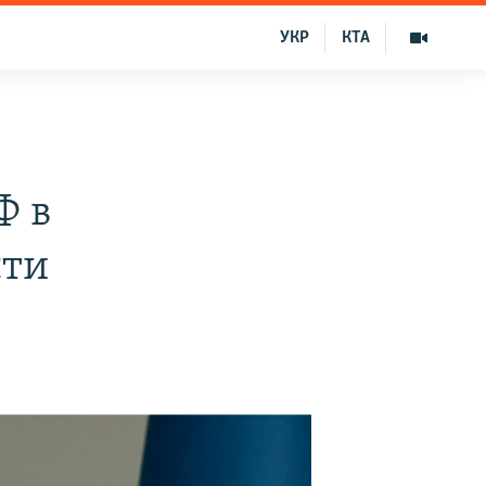
УКР
КТА
Ф в
сти