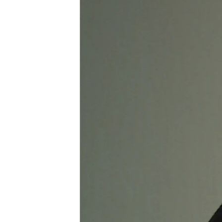
ПОБЕДИТЕЛЕЙ НЕ СУДЯТ?
КРЫМ.НЕПОКОРЕННЫЙ
ELIFBE
УКРАИНСКАЯ ПРОБЛЕМА КРЫМА