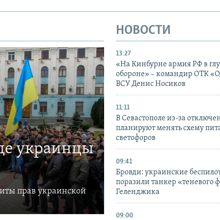
НОВОСТИ
13:27
«На Кинбурне армия РФ в гл
обороне» – командир ОТК «О
ВСУ Денис Носиков
11:11
В Севастополе из-за отключе
планируют менять схему пит
светофоров
где украинцы
09:41
Бровди: украинские беспил
поразили танкер «теневого ф
щиты прав украинской
Геленджика
09:00