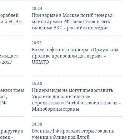
18:44
кораблей
При взрыве в Москве погиб генерал-
и и НПЗ в
майор армии РФ Плохотнюк и зять
главкома ВКС – российские медиа
16:55
Возле нефтяного танкера в Ормузском
 ожидает
проливе произошли два взрыва –
-2027
UKMTO
15:40
рении трем
Нидерланды не могут предоставить
ма,
Украине дополнительные
 РФ
перехватчики Patriot из своих запасов –
Минобороны страны
14:30
аршрутку в
Военные РФ проводят вторые за день
овек –
учения в Оливе под Ялтой