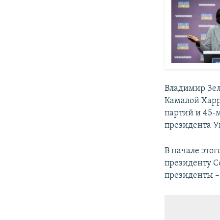
Владимир Зел
Камалой Харр
партий и 45-
президента 
В начале это
президенту С
президенты –