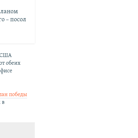
планом
о – посол
м США
от обеих
Офисе
лан победы
 в