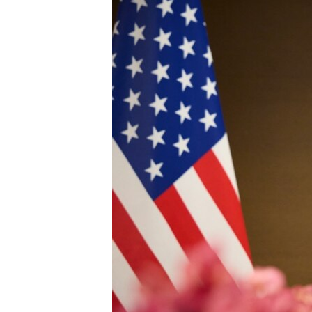
ПОБЕДИТЕЛЕЙ НЕ СУДЯТ?
КРЫМ.НЕПОКОРЕННЫЙ
ELIFBE
УКРАИНСКАЯ ПРОБЛЕМА КРЫМА