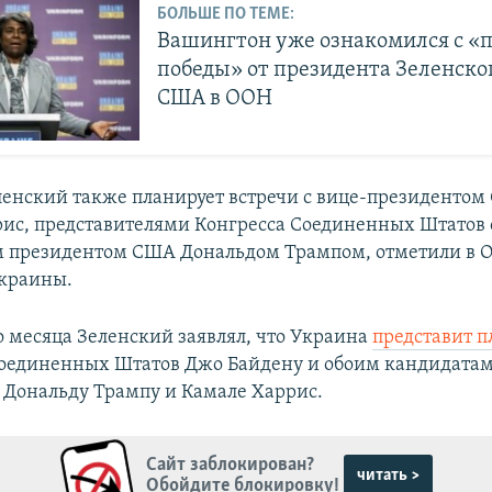
БОЛЬШЕ ПО ТЕМЕ:
Вашингтон уже ознакомился с «
победы» от президента Зеленског
США в ООН
енский также планирует встречи с вице-президенто
ис, представителями Конгресса Соединенных Штатов 
м президентом США Дональдом Трампом, отметили в 
Украины.
го месяца Зеленский заявлял, что Украина
представит п
оединенных Штатов Джо Байдену и обоим кандидатам
 Дональду Трампу и Камале Харрис.
Сайт заблокирован?
читать >
Обойдите блокировку!