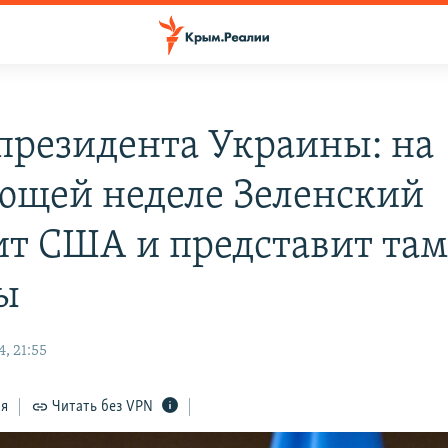
президента Украины: на
ющей неделе Зеленский
ит США и представит там
ы
, 21:55
ся
Читать без VPN