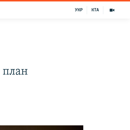
УКР
КТА
 план