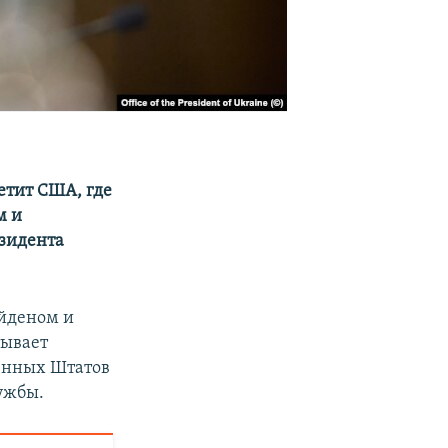
етит США, где
м и
езидента
йденом и
тывает
ненных Штатов
лужбы.