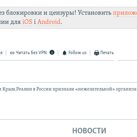
ез блокировки и цензуры! Установить
прилож
лии для
iOS
і
Android
.
ся
Читать без VPN
Follow us
Печать
и Крым.Реалии в России признали «нежелательной» организ
НОВОСТИ