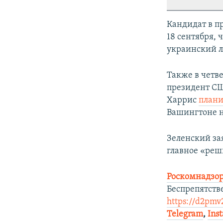
Кандидат в п
18 сентября, 
украинский л
Также в четве
президент СШ
Харрис
плани
Вашингтоне н
Зеленский за
главное «реш
Роскомнадзор
Беспрепятств
https://d2pmv2
Telegram
,
Ins