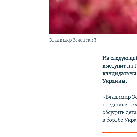
Владимир Зеленский
На следующей
выступит на 
кандидатами 
Украины.
«Владимир Зе
представит е
обсудить дет
в борьбе Укр