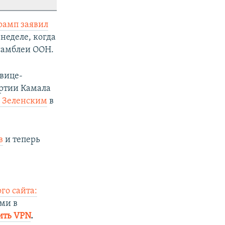
рамп заявил
неделе, когда
ссамблеи ООН.
 вице-
ртии Камала
м Зеленским
в
в
и теперь
го сайта:
ми в
ить VPN
.