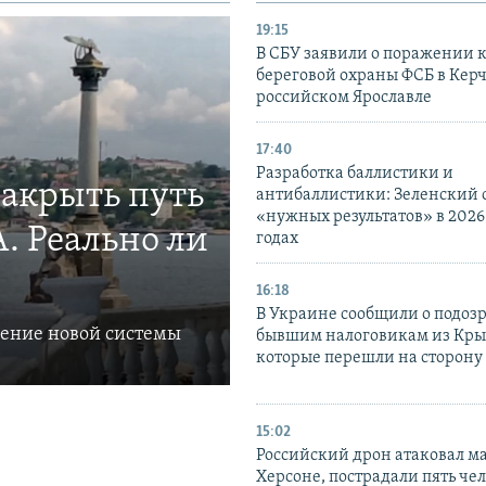
19:15
В СБУ заявили о поражении 
береговой охраны ФСБ в Керч
российском Ярославле
17:40
Разработка баллистики и
закрыть путь
антибаллистики: Зеленский
«нужных результатов» в 2026
. Реально ли
годах
16:18
В Украине сообщили о подоз
ление новой системы
бывшим налоговикам из Кры
которые перешли на сторону
15:02
Российский дрон атаковал м
Херсоне, пострадали пять чел