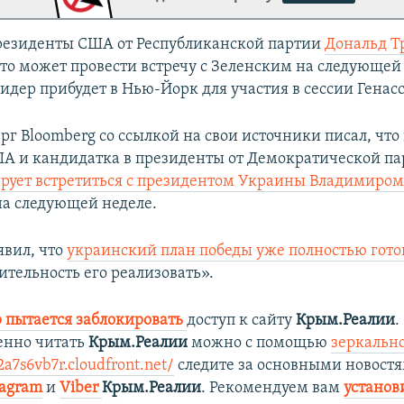
резиденты США от Республиканской партии
Дональд Т
что может провести встречу с Зеленским на следующей 
идер прибудет в Нью-Йорк для участия в сессии Гена
рг Bloomberg со ссылкой на свои источники писал, что
А и кандидатка в президенты от Демократической па
рует встретиться с президентом Украины Владимиро
а следующей неделе.
явил, что
украинский план победы уже полностью гото
ительность его реализовать».
 пытается заблокировать
доступ к сайту
Крым.Реалии
.
енно читать
Крым.Реалии
можно с помощью
зеркально
a7s6vb7r.cloudfront.net/
следите за основными новостя
tagram
и
Viber
Крым.Реалии
. Рекомендуем вам
установ