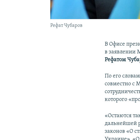
Рефат Чубаров
В Офисе през
в заявлении 
Рефатом Чуб
По его слова
совместно с 
сотрудничест
которого «про
«Остаются та
дальнейшей р
законов «О с
Украине», «О