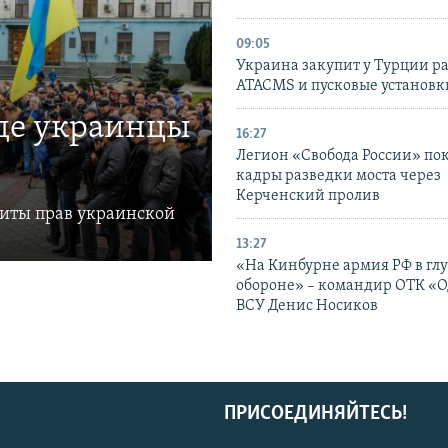
09:05
Украина закупит у Турции р
ATACMS и пусковые установ
где украинцы
16:27
Легион «Свобода России» по
кадры разведки моста через
Керченский пролив
щиты прав украинской
13:27
«На Кинбурне армия РФ в гл
обороне» – командир ОТК «О
ВСУ Денис Носиков
ПРИСОЕДИНЯЙТЕСЬ!