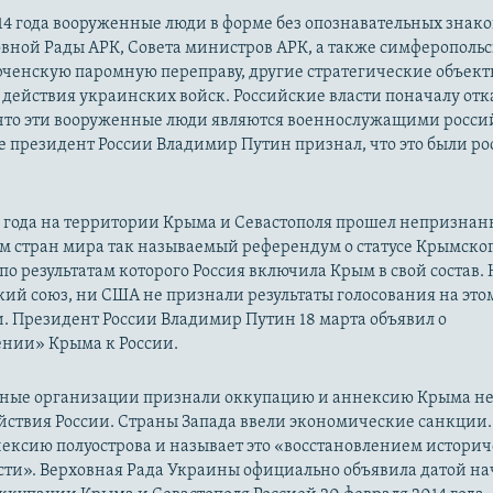
14 года вооруженные люди в форме без опознавательных знако
овной Рады АРК, Совета министров АРК, а также симферополь
рченскую паромную переправу, другие стратегические объект
действия украинских войск. Российские власти поначалу от
 что эти вооруженные люди являются военнослужащими росси
 президент России Владимир Путин признал, что это были р
14 года на территории Крыма и Севастополя прошел непризна
м стран мира так называемый референдум о статусе Крымско
 по результатам которого Россия включила Крым в свой состав.
ий союз, ни США не признали результаты голосования на это
. Президент России Владимир Путин 18 марта объявил о
нии» Крыма к России.
ые организации признали оккупацию и аннексию Крыма н
йствия России. Страны Запада ввели экономические санкции.
ексию полуострова и называет это «восстановлением истори
сти». Верховная Рада Украины официально объявила датой на