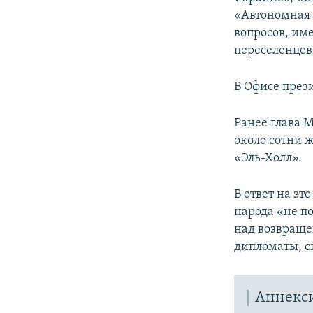
«Автономная 
вопросов, им
переселенцев
В Офисе през
Ранее глава 
около сотни 
«Эль-Холл».
В ответ на э
народа «не п
над возвраще
дипломаты, с
Аннекс