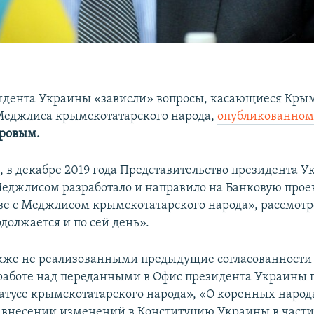
идента Украины «зависли» вопросы, касающиеся Крым
Меджлиса крымскотатарского народа,
опубликованно
аровым.
м, в декабре 2019 года Представительство президента 
Меджлисом разработало и направило на Банковую прое
ве с Меджлисом крымскотатарского народа», рассмот
должается и по сей день».
кже не реализованными предыдущие согласованности
аботе над переданными в Офис президента Украины 
татусе крымскотатарского народа», «О коренных народ
 внесении изменений в Конституцию Украины в части