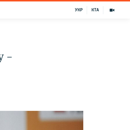
УКР
КТА
у –