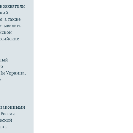
в захватили
ский
ы, а также
казывались
йской
оссийские
нный
го
 Ни Украина,
м
езаконными
 Россия
ческой
чала