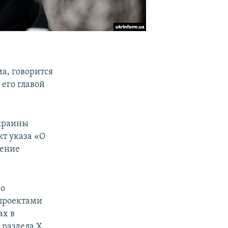
а, говорится
м
его главой
Украины
кт указа «О
рение
 о
проектами
ах в
 раздела Х