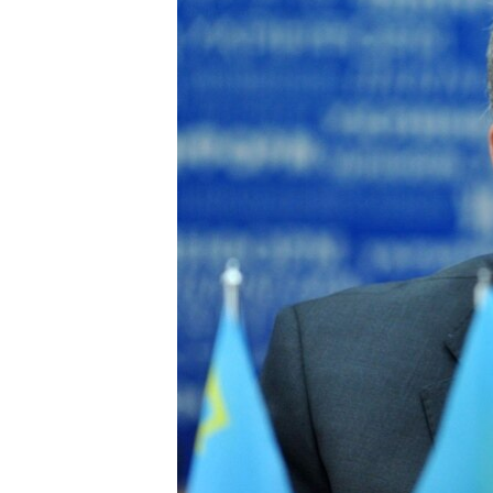
ПОБЕДИТЕЛЕЙ НЕ СУДЯТ?
КРЫМ.НЕПОКОРЕННЫЙ
ELIFBE
УКРАИНСКАЯ ПРОБЛЕМА КРЫМА