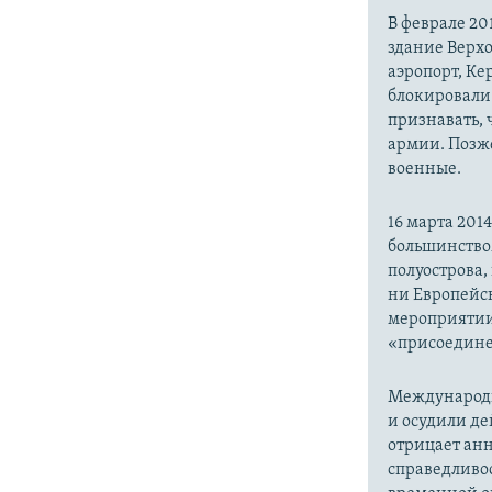
В феврале 20
здание Верх
аэропорт, Ке
блокировали 
признавать,
армии. Позже
военные.
16 марта 20
большинство
полуострова,
ни Европейск
мероприятии
«присоедине
Международн
и осудили де
отрицает анн
справедливо