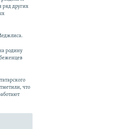
 ряд других
ых
Меджлиса.
на родину
 беженцев
татарского
тметили, что
работают