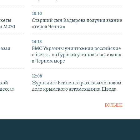
18:10
акеты
Старший сын Кадырова получил звание
ки M270
«героя Чечни»
14:18
казал
ВМС Украины уничтожили российские
объекты на буровой установке «Сиваш»
в Черном море
12:08
ухой
Журналист Есипенко рассказал о новом
десса»
деле крымского автомеханика Шведа
БОЛЬШЕ