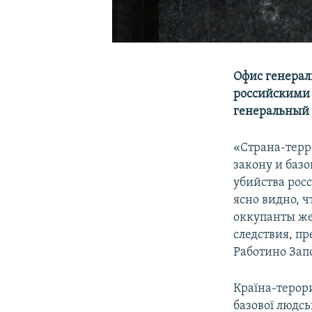
Офис генерал
российскими
генеральный 
«Страна-терр
закону и базо
убийства рос
ясно видно, 
оккупанты ж
следствия, п
Работино Зап
Країна-терори
базової людсь