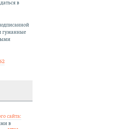
даться в
подписанной
и гуманные
ными
62
го сайта:
ями в