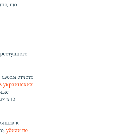
дно, що
преступного
 своем отчете
ть украинских
рные
х в 12
ришла к
но,
убили по