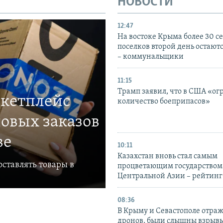
НОВОСТИ
12:47
На востоке Крыма более 30 се
поселков второй день остаютс
– коммунальщики
11:15
Трамп заявил, что в США «ог
ркетплейс
количество боеприпасов»
овых заказов
ве
10:11
Казахстан вновь стал самым
ставлять товары в
процветающим государством
Центральной Азии – рейтинг
08:36
В Крыму и Севастополе отраж
дронов, были слышны взрыв