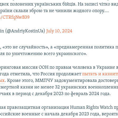
вох полонених українських бійців. На записі чітко ви
раїни склали зброю та не чинили жодного опору.…
om/CTRfqNwB39
tin (@AndriyKostinUa)
July 10, 2024
м, «это не случайность», а «преднамеренная политика 
я по уничтожению всего украинского».
ринговая миссия ООН по правам человека в Украине в
 года отметила, что Россия продолжает
пытать и казни
ых
. Кроме этого, ММПЧУ задокументировала достове
смертной казни не менее 32 украинских военнопленны
чаях в период с декабря 2023 по февраль 2024 года.
я правозащитная организация Human Rights Watch п
оссийские военные с начала декабря 2023 года, вероят