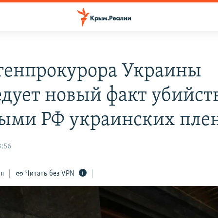
генпрокурора Украины
едует новый факт убийст
ыми РФ украинских пле
8:56
ся
Читать без VPN