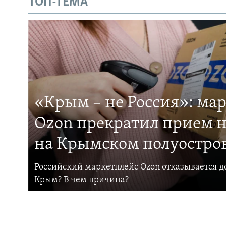
ТОП-ТЕМА
«Крым – не Россия»: ма
Ozon прекратил прием н
на Крымском полуостро
Российский маркетплейс Ozon отказывается до
Крым? В чем причина?