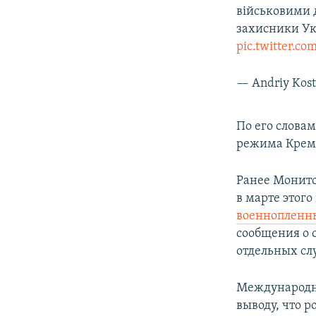
військовими д
захисники Ук
pic.twitter.c
— Andriy Kos
По его слова
режима Кремл
Ранее Монито
в марте этого
военнопленн
сообщения о 
отдельных слу
Международна
выводу, что р