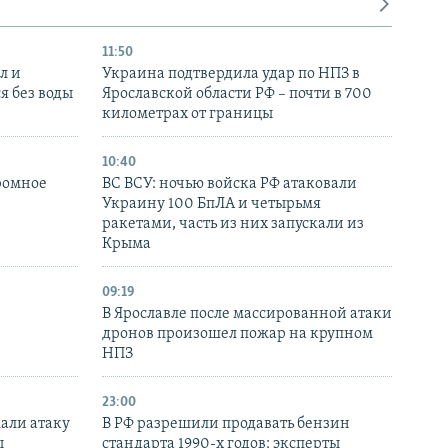
11:50
л и
Украина подтвердила удар по НПЗ в
я без воды
Ярославской области РФ – почти в 700
километрах от границы
10:40
ромное
ВС ВСУ: ночью войска РФ атаковали
Украину 100 БпЛА и четырьмя
ракетами, часть из них запускали из
Крыма
09:19
В Ярославле после массированной атаки
дронов произошел пожар на крупном
НПЗ
23:00
али атаку
В РФ разрешили продавать бензин
ы
стандарта 1990-х годов: эксперты