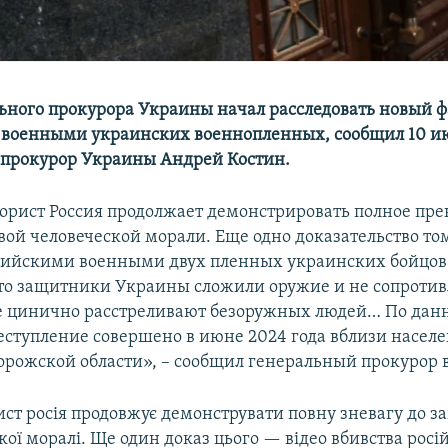
ьного прокурора Украины начал расследовать новый ф
 военными украинских военнопленных, сообщил 10 и
прокурор Украины Андрей Костин.
орист Россия продолжает демонстрировать полное пр
вой человеческой морали. Еще одно доказательство то
сийскими военными двух пленных украинских бойцов.
что защитники Украины сложили оружие и не сопротив
е цинично расстреливают безоружных людей… По да
реступление совершено в июне 2024 года вблизи насел
орожской области», – сообщил генеральный прокурор в
ст росія продовжує демонструвати повну зневагу до за
кої моралі. Ще один доказ цього — відео вбивства рос