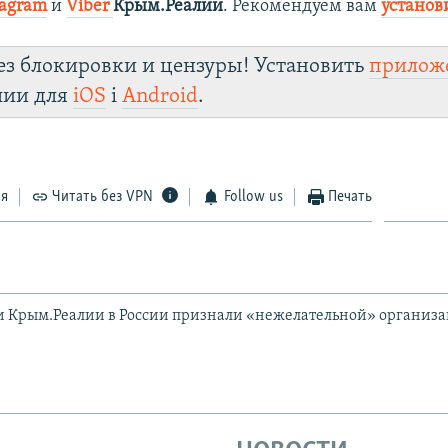
tagram
и
Viber
Крым.Реалии
. Рекомендуем вам
установ
ез блокировки и цензуры! Установить
прилож
лии для
iOS
і
Android
.
ся
Читать без VPN
Follow us
Печать
и Крым.Реалии в России признали «нежелательной» организ