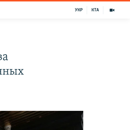
УКР
КТА
ва
нных