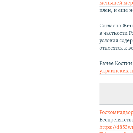
меньшей мер
плен, и еще 
Согласно Жен
в частности 
условия соде
относятся к 
Ранее Костин 
украинских 
Роскомнадзор
Беспрепятств
https://d853w