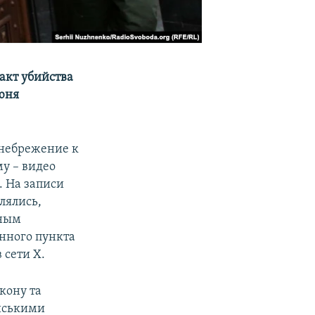
акт убийства
юня
енебрежение к
му – видео
 На записи
лялись,
нным
енного пункта
 сети Х.
кону та
ійськими