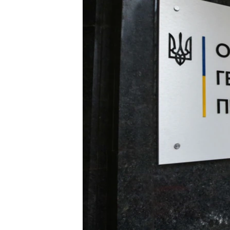
ПОБЕДИТЕЛЕЙ НЕ СУДЯТ?
КРЫМ.НЕПОКОРЕННЫЙ
ELIFBE
УКРАИНСКАЯ ПРОБЛЕМА КРЫМА