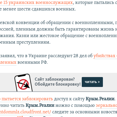
е 15 украинских военнослужащих
, которые пытались с
не менее шести сдавшихся военных.
евской конвенции об обращении с военнопленными, 
Россией, пленным должны быть гарантированы жизнь 
ржания. Казни или жестокое обращение с военноплен
военным преступлениям.
заявил, что в Украине расследуют 28 дел об
убийствах 
пленных
военными РФ.
Сайт заблокирован?
читать >
Обойдите блокировку!
 пытается заблокировать
доступ к сайту
Крым.Реалии
.
енно читать
Крым.Реалии
можно с помощью
зеркально
ntdommlz.cloudfront.net/
следите за основными новост