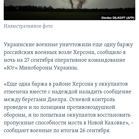
ПРИСОЕДИНЯЙТЕСЬ!
ПОБЕДИТЕЛЕЙ НЕ СУДЯТ?
КРЫМ.НЕПОКОРЕННЫЙ
Иллюстратвиное фото
ELIFBE
УКРАИНСКАЯ ПРОБЛЕМА КРЫМА
Украинские военные уничтожили еще одну баржу
Все сайты RFE/RL
российских военных возле Херсона, сообщило в
ночь на 27 сентября оперативное командование
«Юг» Минобороны Украины.
«Еще одна баржа в районе Херсона у оккупантов
отменена вместе с надеждой наладить сообщение
между берегами Днепра. Огневой контроль
проведен и по позициям противовоздушной
обороны, и по попыткам оккупантов восстановить
пропускные способности моста в Новой Каховке», –
сообщают военные по итогам 26 сентября.