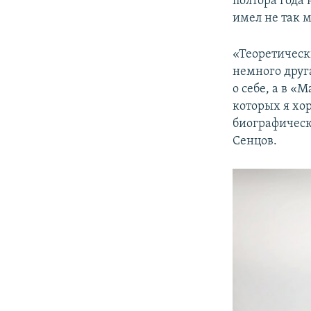
полтора года 
имел не так 
«Теоретическ
немного друг
о себе, а в «
которых я хо
биографическ
Сенцов.