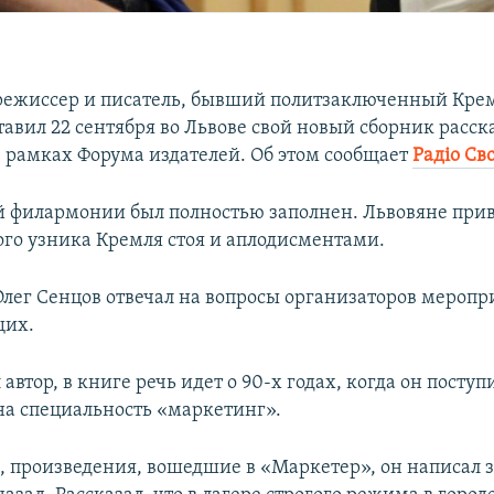
режиссер и писатель, бывший политзаключенный Кре
авил 22 сентября во Львове свой новый сборник расск
 рамках Форума издателей. Об этом сообщает
Радіо Св
й филармонии был полностью заполнен. Львовяне при
го узника Кремля стоя и аплодисментами.
Олег Сенцов отвечал на вопросы организаторов меропр
щих.
 автор, в книге речь идет о 90-х годах, когда он поступ
на специальность «маркетинг».
, произведения, вошедшие в «Маркетер», он написал з