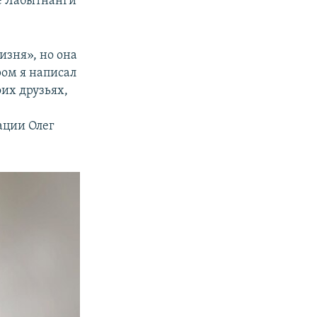
де Лабытнанги
зня», но она
ром я написал
оих друзьях,
ации Олег