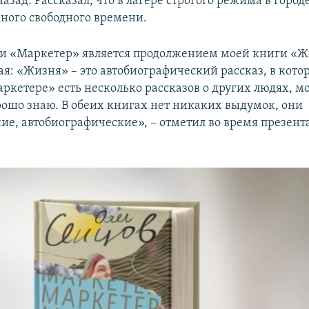
назад. Рассказал, что в лагере строгого режима в горо
много свободного времени.
и «Маркетер» является продолжением моей книги «Жи
ая: «Жизня» – это автобиографический рассказ, в кото
Маркетере» есть несколько рассказов о других людях, м
рошо знаю. В обеих книгах нет никаких выдумок, они
ие, автобиографические», – отметил во время презент