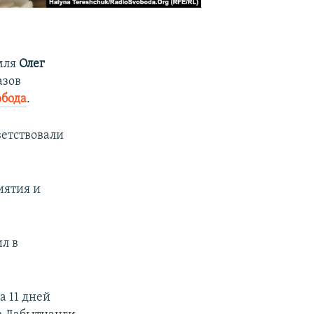
мля
Олег
азов
обода
.
ветствовали
иятия и
ил в
а 11 дней