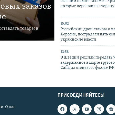
бывшим налоговикам из Кры
овых заказов
которые перешли на сторону
ве
15:02
ставлять товары в
Российский дрон атаковал м
Херсоне, пострадали пять чел
украинские власти
13:58
В Швеции решили передать 
задержанное в марте грузово
Caffa из «теневого флота» РФ
ПРИСОЕДИНЯЙТЕСЬ!
и. О нас