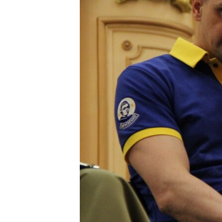
ПОБЕДИТЕЛЕЙ НЕ СУДЯТ?
КРЫМ.НЕПОКОРЕННЫЙ
ELIFBE
УКРАИНСКАЯ ПРОБЛЕМА КРЫМА