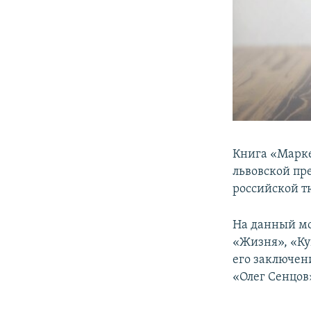
Книга «Марке
львовской пр
российской т
На данный мо
«Жизня», «Ку
его заключени
«Олег Сенцов»