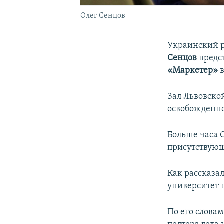
Олег Сенцов
Украинский 
Сенцов
предст
«Маркетер»
в
Зал Львовско
освобожденно
Больше часа 
присутствую
Как рассказал
университет 
По его словам