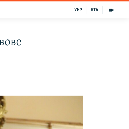
УКР
КТА
вове