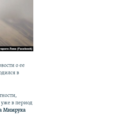
вости о ее
одился в
тности,
 уже в период
а Мимрука