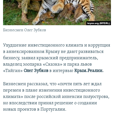
ПРИСОЕДИНЯЙТЕСЬ!
ПОБЕДИТЕЛЕЙ НЕ СУДЯТ?
КРЫМ.НЕПОКОРЕННЫЙ
ELIFBE
Бизнесмен Олег Зубков
УКРАИНСКАЯ ПРОБЛЕМА КРЫМА
Все сайты RFE/RL
Ухудшение инвестиционного климата и коррупция
в аннексированном Крыму не дают развиваться
бизнесу, заявил крымский предприниматель,
владелец зоопарка «Сказка» и парка львов
«Тайган»
Олег Зубков
в интервью
Крым.Реалии.
Бизнесмен рассказал, что «почти пять лет ждал
перемен в плане изменения инвестиционного
климата» после российской аннексии полуострова,
но впоследствии принял решение о создании
новых проектов в Португалии.