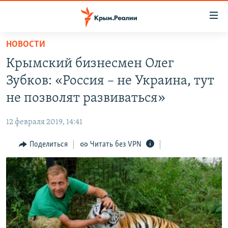
Доступность
ссылки
Вернуться
НОВОСТИ
к
НОВОСТИ
Крымский бизнесмен Олег
основному
СПЕЦПРОЕКТЫ
содержанию
Зубков: «Россия – не Украина, тут
ВОДА
Вернутся
ГРУЗ 200
не позволят развиваться»
к
ИСТОРИЯ
КАРТА ВОЕННЫХ ОБЪЕКТОВ КРЫМА
главной
12 февраля 2019, 14:41
ЕЩЕ
11 ЛЕТ ОККУПАЦИИ КРЫМА. 11 ИСТОРИЙ СОПРОТИВЛЕНИЯ
навигации
Вернутся
Поделиться
Читать без VPN
РАДІО СВОБОДА
ИНТЕРАКТИВ
к
КАК ОБОЙТИ БЛОКИРОВКУ
ИНФОГРАФИКА
поиску
ТЕЛЕПРОЕКТ КРЫМ.РЕАЛИИ
Українською
СОВЕТЫ ПРАВОЗАЩИТНИКОВ
Qırımtatar
ПРОПАВШИЕ БЕЗ ВЕСТИ